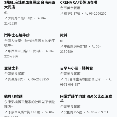
3鼎紅 麻辣鴨血臭豆腐 台南南區
CREMA CAFÉ 葵瑪咖啡
大同店
台南美食餐廳
61
📍 德信街37號 · 📞 06-2606200
📍 大同路二段194號 · 📞 06-
2142528
鬥牛士石燒牛排
揪丼
台南人從學生時代吃到現在的老字
61
號牛…
📍 中山路166號7樓 · 📞 06-
📍 中西區中山路166號8樓 · 📞 06-
2130680
220-7366
豐隆士多
古早味小區．腸將君
台南美食餐廳
台南美食餐廳
📍 興昌路8號 · 📞 06-2638859
📍 718台灣臺南市關廟區忠孝… · 📞
0978 009 987
鶴昇町拉麵
阿堂鮮蔬羊肉爐 國產努比亞溫體
羊
永康東橋攤車起家的社區型平價拉
麵店…
台南美食餐廳
📍 永康區東橋二街 140 號 · 📞 06-
📍 公園路755號 · 📞 06-2519701