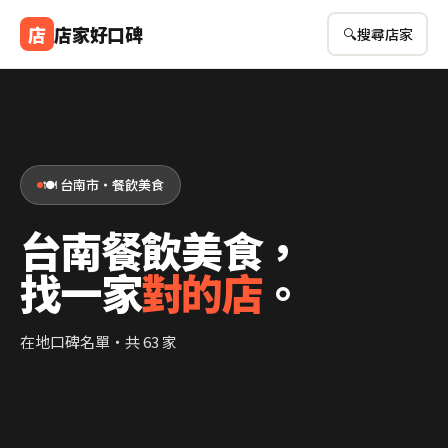
店
店家好口碑
🔍
搜尋店家
🍽️ 台南市・餐飲美食
台南餐飲美食，
找一家
對的店
。
在地口碑名單・共 63 家