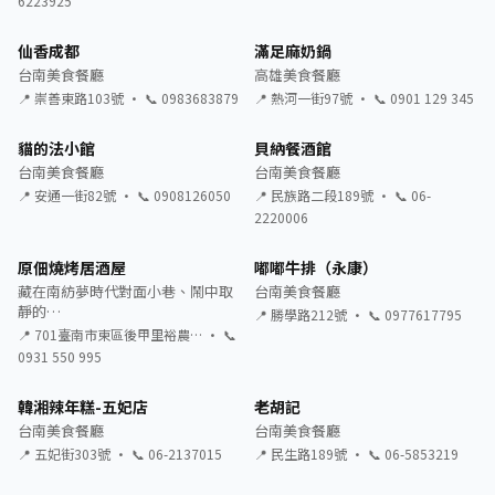
6223925
仙香成都
滿足麻奶鍋
台南美食餐廳
高雄美食餐廳
📍 崇善東路103號 · 📞 0983683879
📍 熱河一街97號 · 📞 0901 129 345
貓的法小館
貝納餐酒館
台南美食餐廳
台南美食餐廳
📍 安通一街82號 · 📞 0908126050
📍 民族路二段189號 · 📞 06-
2220006
原佃燒烤居酒屋
嘟嘟牛排（永康）
藏在南紡夢時代對面小巷、鬧中取
台南美食餐廳
靜的…
📍 勝學路212號 · 📞 0977617795
📍 701臺南市東區後甲里裕農… · 📞
0931 550 995
韓湘辣年糕-五妃店
老胡記
台南美食餐廳
台南美食餐廳
📍 五妃街303號 · 📞 06-2137015
📍 民生路189號 · 📞 06-5853219