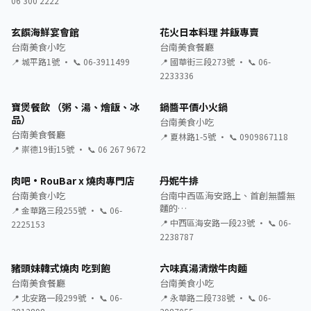
06 300 2222
玄饌海鮮宴會館
花火日本料理 丼飯專賣
台南美食小吃
台南美食餐廳
📍 城平路1號 · 📞 06-3911499
📍 國華街三段273號 · 📞 06-
2233336
寶煲餐飲 （粥、湯、燴飯、冰
鍋醬平價小火鍋
品）
台南美食小吃
台南美食餐廳
📍 夏林路1-5號 · 📞 0909867118
📍 崇德19街15號 · 📞 06 267 9672
肉吧·RouBar x 燒肉專門店
丹妮牛排
台南美食小吃
台南中西區海安路上、首創無醬無
麵的…
📍 金華路三段255號 · 📞 06-
📍 中西區海安路一段23號 · 📞 06-
2225153
2238787
豬頭妹韓式燒肉 吃到飽
六味真湯清燉牛肉麵
台南美食餐廳
台南美食小吃
📍 北安路一段299號 · 📞 06-
📍 永華路二段738號 · 📞 06-