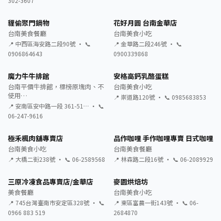
302-3607
貍偷聚門鍋物
花好月圓 台南金華店
台南美食餐廳
台南美食小吃
📍 中西區海安路二段90號 · 📞
📍 金華路二段246號 · 📞
0906864643
0900339868
魔力牛牛排館
安格高鈣乳酪蛋糕
台南平價牛排館，標榜原塊肉、不
台南美食小吃
使用…
📍 崇道路120號 · 📞 0985683853
📍 安南區安中路一段 361-51… · 📞
06-247-9616
極禾楓肉舖專賣店
品作咖哩 手作咖哩專賣 日式咖哩
台南美食小吃
台南美食餐廳
📍 大橋二街238號 · 📞 06-2589568
📍 林森路二段16號 · 📞 06-2089929
三原冷凍食品專賣店/金華店
麥園烘焙坊
美食餐廳
台南美食小吃
📍 745台灣臺南市安定區328號 · 📞
📍 東區富農一街143號 · 📞 06-
0966 883 519
2684870