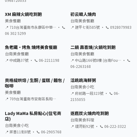
0968720053
XM 麻辣火鍋吃到飽
初云職人燒肉
美食餐廳
台南美食餐廳
📍 710台灣臺南市永康區中華… · 📞
📍 建平七街585號 · 📞 0928079983
06 302 5299
魚老鐵・烤魚 燒烤美食餐廳
二鍋 壽喜燒/火鍋吃到飽
台南美食餐廳
台南美食餐廳
📍 中成路37號 · 📞 06-2211198
📍 中山路166號8樓 (台南Fou… · 📞
06-2263168
貝格緹烘焙 / 生酮 / 蛋糕 / 麵包 /
活跳跳海鮮粥
咖啡
台南美食小吃
美食餐廳
📍 府前路一段323號 · 📞 06-
📍 709台灣臺南市安南區長和…
2155055
Lady MaMa 私房點心(住宅商
逐鹿炭火燒肉吃到飽
店)
台南美食料理
台南美食小吃
📍 環河街92號 · 📞 06-222-3322
📍 崇善11街8號 · 📞 06-2905768