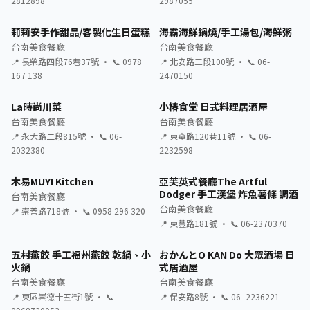
2812898
2987055
莉莉安手作甜品/客製化生日蛋糕
海霸海鮮鍋燒/手工湯包/海鮮粥
台南美食餐廳
台南美食餐廳
📍 長榮路四段76巷37號 · 📞 0978
📍 北安路三段100號 · 📞 06-
167 138
2470150
La時尚川菜
小椿食堂 日式料理居酒屋
台南美食餐廳
台南美食餐廳
📍 永大路二段815號 · 📞 06-
📍 東寧路120巷11號 · 📞 06-
2032380
2232598
木易MUYI Kitchen
亞芙英式餐廳The Artful
Dodger 手工漢堡 炸魚薯條 調酒
台南美食餐廳
台南美食餐廳
📍 崇善路718號 · 📞 0958 296 320
📍 東豐路181號 · 📞 06-2370370
五村燕餃 手工福州燕餃 乾鍋、小
おかんとO KAN Do 大眾酒場 日
火鍋
式居酒屋
台南美食餐廳
台南美食餐廳
📍 東區崇德十五街1號 · 📞
📍 保安路8號 · 📞 06 -2236221