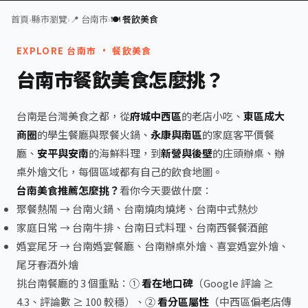
首頁
›
縣市瀏覽
›
📍 台南市
›
🍽️ 餐飲美食
EXPLORE 台南市 · 餐飲美食
台南市餐飲美食怎麼挑？
台南是台灣美食之都，從
府城中西區
的老店小吃、
東區成大
商圈
的學生餐廳與聚餐火鍋、
永康與南區
的家庭客平價餐
廳、
安平與安南
的海鮮料理，到
新營與後壁
的庄頭辦桌、辦
桌外燴文化，每個區域都有自己的飲食地圖。
台南美食推薦怎麼挑？
看你今天要做什麼：
聚餐熱鬧 →
台南火鍋
、
台南燒肉燒烤
、
台南中式熱炒
家庭日常 →
台南牛排
、
台南日式料理
、
台南西餐餐酒館
婚宴尾牙 →
台南婚宴餐廳
、
台南辦桌外燴
、
喜宴婚宴外燴
、
尾牙春酒外燴
挑台南餐廳的 3 個重點：①
看在地口碑
（Google 評論 ≥
4.3、評論數 ≥ 100 較穩）、②
看分區屬性
（中西區偏老店傳