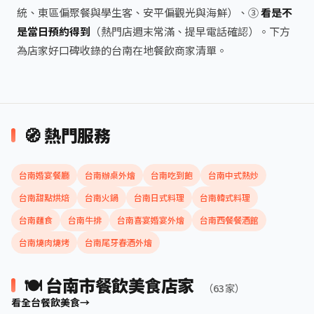
統、東區偏聚餐與學生客、安平偏觀光與海鮮）、③
看是不
是當日預約得到
（熱門店週末常滿、提早電話確認）。下方
為店家好口碑收錄的台南在地餐飲商家清單。
🧭 熱門服務
台南婚宴餐廳
台南辦桌外燴
台南吃到飽
台南中式熱炒
台南甜點烘焙
台南火鍋
台南日式料理
台南韓式料理
台南麵食
台南牛排
台南喜宴婚宴外燴
台南西餐餐酒館
台南燒肉燒烤
台南尾牙春酒外燴
🍽️ 台南市餐飲美食店家
（63 家）
看全台餐飲美食