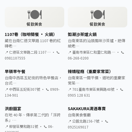
🍽️
🍽️
餐飲美食
餐飲美食
1107巷（咖啡簡餐 · 火鍋）
如潮沙茶爐火鍋
藏在台南仁德文華路 1107 巷的紅
台南東區的汕頭風味沙茶爐，把傳
磚老…
統老…
📍 仁德區文華路二段 1107 … · 📞
📍 臺南市東區仁和里仁和路 … · 📞
0981107555
06-268-0200
早頓早午餐
辣嬌程癮（重慶家常菜）
台南中西區五妃街的特色早餐店，
台南東區一間平價、道地的重慶家
台式…
常菜…
📍 中西區五妃街307號 · 📞 0909-
📍 701臺南市東區東興路48號 · 📞
134-901
0905 128 631
洪廚囍宴
SAKAKURA清酒專賣
在地 40 年、傳承第二代的「浮誇
台南美食餐廳
系」…
📍 公園北路156-7號 · 📞
📍 柳營區雙和路51號 · 📞 06-
0925169017