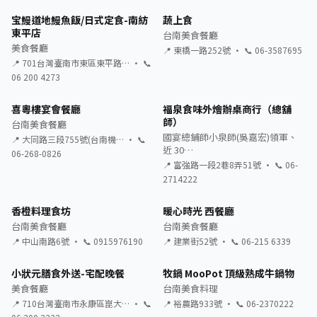
宝鰻道地鰻魚飯/日式定食-南紡
蔬上食
東平店
台南美食餐廳
美食餐廳
📍 東橋一路252號 · 📞 06-3587695
📍 701台灣臺南市東區東平路… · 📞
06 200 4273
喜粵樓宴會餐廳
福泉食味外燴辦桌商行（總舖
師）
台南美食餐廳
國宴總鋪師小泉師(吳嘉宏)領軍、
📍 大同路三段755號(台南機… · 📞
近 30…
06-268-0826
📍 富強路一段2巷8弄51號 · 📞 06-
2714222
香橙料理食坊
暖心時光 西餐廳
台南美食餐廳
台南美食餐廳
📍 中山南路6號 · 📞 0915976190
📍 建業街52號 · 📞 06-215 6339
小狀元膳食外送-宅配晚餐
牧鍋 MooPot 頂級熟成牛鍋物
美食餐廳
台南美食料理
📍 710台灣臺南市永康區崑大… · 📞
📍 裕農路933號 · 📞 06-2370222