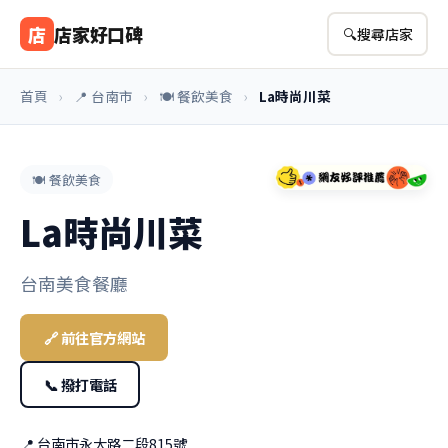
店
店家好口碑
🔍
搜尋店家
首頁
›
📍 台南市
›
🍽️ 餐飲美食
›
La時尚川菜
🍽️ 餐飲美食
La時尚川菜
台南美食餐廳
🔗 前往官方網站
📞 撥打電話
📍 台南市永大路二段815號