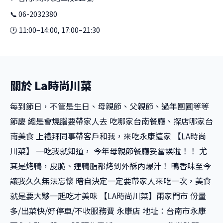
📞 06-2032380
🕐 11:00–14:00, 17:00–21:30
關於 La時尚川菜
每到節日，不管是生日、母親節、父親節、過年團圓等等
節慶 總是會燒腦要帶家人去 吃哪家台南餐廳、探店哪家台
南美食 上禮拜同事帶客戶和我，來吃永康這家 【LA時尚
川菜】 一吃我就知道， 今年母親節餐廳妥當誒啦！！ 尤
其是烤鴨，皮脆、連鴨脂都烤到外酥內爆汁！ 鴨香味至今
讓我久久無法忘懷 暗自決定一定要帶家人來吃一次，美食
就是要大夥一起吃才美味 【LA時尚川菜】兩家門市 份量
多/出菜快/好停車/不收服務費 永康店 地址：台南市永康