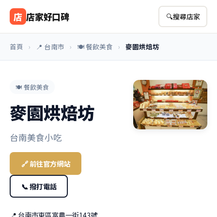
店
店家好口碑
🔍
搜尋店家
首頁
›
📍 台南市
›
🍽️ 餐飲美食
›
麥園烘焙坊
🍽️ 餐飲美食
麥園烘焙坊
台南美食小吃
🔗 前往官方網站
📞 撥打電話
📍 台南市東區富農一街143號