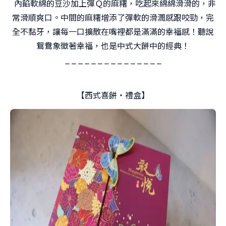
內餡軟綿的豆沙加上彈Ｑ的麻糬，吃起來綿綿滑滑的，非
常滑順爽口。中間的麻糬增添了彈軟的滑潤感跟咬勁，完
全不黏牙，讓每一口擴散在嘴裡都是滿滿的幸福感！聽說
鴛鴦象徵著幸福，也是中式大餅中的經典！
_ _ _ _ _ _ _ _ _ _ _ _ _ _ _
【西式喜餅‧禮盒】