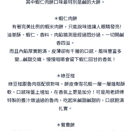
其中蝦仁肉餅口味最特別是鹹的大餅。
＊蝦仁肉餅
有著完美比例的蝦米肉餅，只能說味道讓人眼睛發亮!
油蔥酥、蝦仁、香料、肉餡猜測是經過悶炒過，一切開鹹
香四溢。
而且內餡厚實飽滿，皮薄卻有千層的口感，風味豐富多
變...鹹甜交織，慢慢咀嚼會留下蝦仁回甘的香氣！
＊綠豆椪
綠豆椪跟魯肉搭配很對味，餅皮像雪花般一層一層蓬鬆酥
軟，口感味蕾上增加，在香氣上更是加分！可是用老師傅
特製的醬汁燉滷過的魯肉，吃起來鹹甜鹹甜的，口感飽滿
扎實。
＊鴛鴦餅