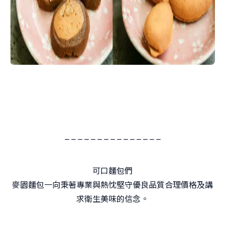
_ _ _ _ _ _ _ _ _ _ _ _ _ _ _
可口麵包們
麥園麵包一向秉著專業與熱忱堅守優良品質合理價格及講
求衛生美味的信念。