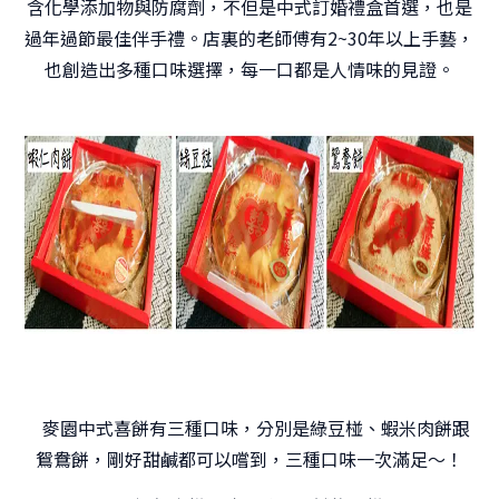
含化學添加物與防腐劑，不但是中式訂婚禮盒首選，也是
過年過節最佳伴手禮。店裏的老師傅有2~30年以上手藝，
也創造出多種口味選擇，每一口都是人情味的見證。
麥園中式喜餅有三種口味，分別是綠豆椪、蝦米肉餅跟
鴛鴦餅，剛好甜鹹都可以嚐到，三種口味一次滿足～！