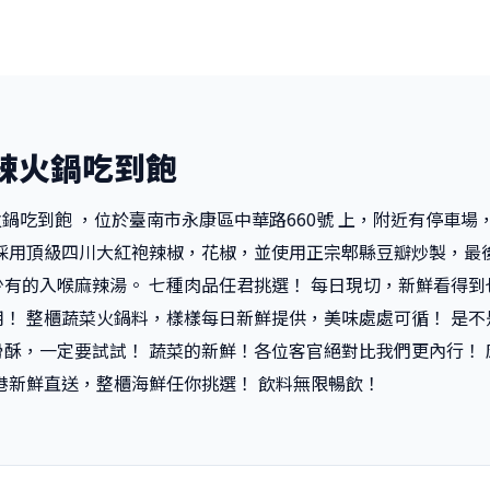
麻辣火鍋吃到飽
辣火鍋吃到飽 ，位於臺南市永康區中華路660號 上，附近有停車
 採用頂級四川大紅袍辣椒，花椒，並使用正宗郫縣豆瓣炒製，最
有的入喉麻辣湯。 七種肉品任君挑選！ 每日現切，新鮮看得到
！ 整櫃蔬菜火鍋料，樣樣每日新鮮提供，美味處處可循！ 是
酥，一定要試試！ 蔬菜的新鮮！各位客官絕對比我們更內行！
港新鮮直送，整櫃海鮮任你挑選！ 飲料無限暢飲！