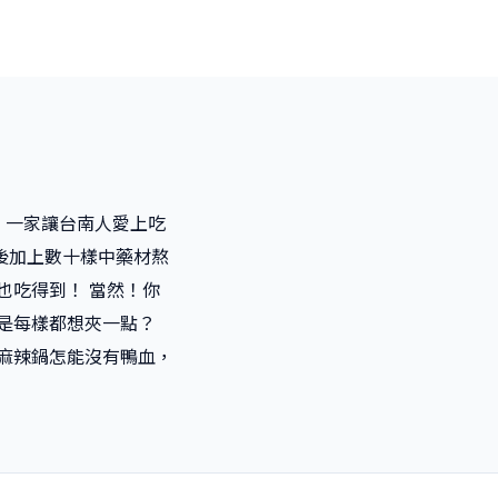
場，一家讓台南人愛上吃
後加上數十樣中藥材熬
也吃得到！ 當然！你
不是每樣都想夾一點？
 麻辣鍋怎能沒有鴨血，