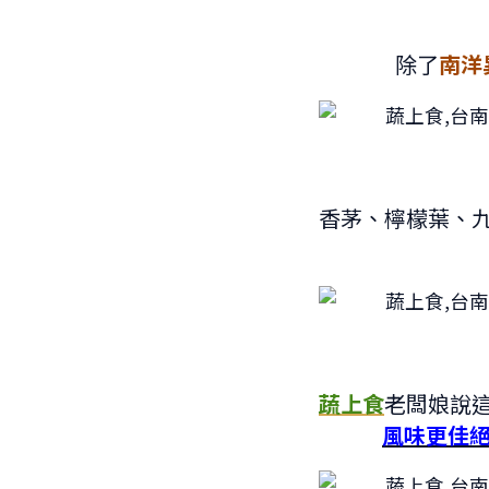
除了
南洋
香茅、檸檬葉、
蔬上食
老闆娘說
風味更佳