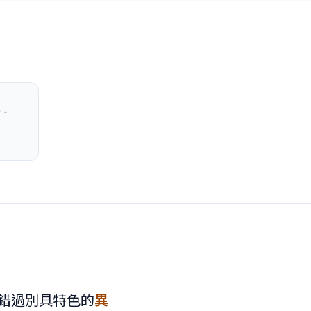
-
錯過別具特色的
異