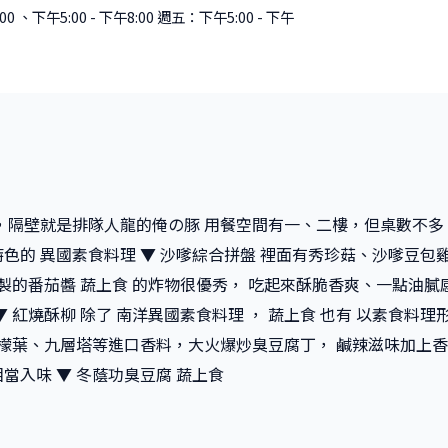
、下午5:00 - 下午8:00 週五：下午5:00 - 下午
，隔壁就是排隊人龍的俺の豚 用餐空間有一、二樓，但桌數不
色的 異國素食料理 ▼ 沙嗲綜合拼盤 裡面有秀珍菇、沙嗲豆包
自製的番茄醬 蔬上食 的炸物很優秀， 吃起來酥脆香爽、一點油膩
▼ 紅燒酥柳 除了 南洋異國素食料理 ， 蔬上食 也有 以素食料
檸檬葉、九層塔等進口香料，大火爆炒臭豆腐丁， 鹹辣滋味加上
當入味 ▼ 冬蔭功臭豆腐 蔬上食