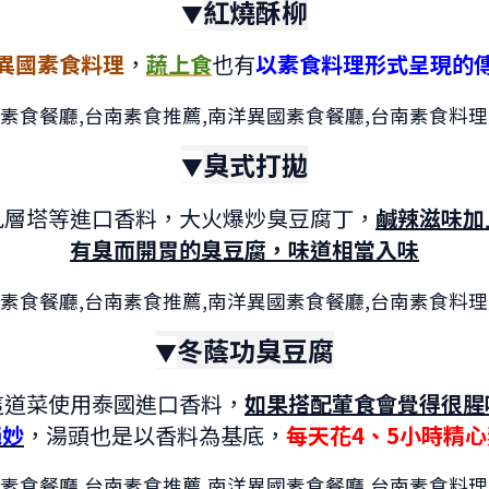
紅燒酥柳
▼
異國素食料理
，
蔬上食
也有
以素食料理形式呈現的
臭式打拋
▼
九層塔等進口香料，大火爆炒臭豆腐丁，
鹹辣滋味加
有臭而開胃的臭豆腐，味道相當入味
冬蔭功臭豆腐
▼
這道菜使用泰國進口香料，
如果搭配葷食會覺得很腥
絕妙
，湯頭也是以香料為基底，
每天花4、5小時精