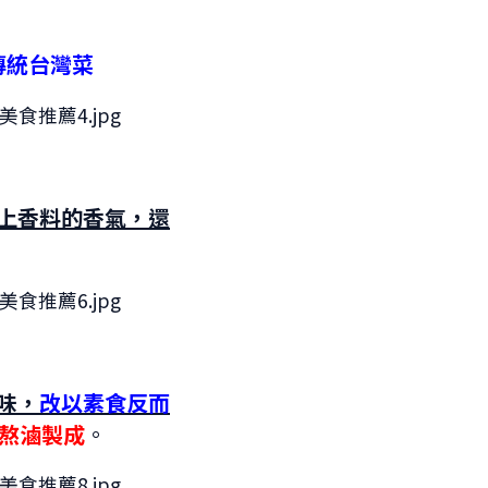
傳統台灣菜
上香料的香氣，還
味，
改以素食反而
心熬滷製成
。