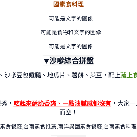
國素食料理
沙嗲綜合拼盤
▼
、沙嗲豆包雞腿、地瓜片、薯餅、菜豆，配上
蔬上
優秀，
吃起來酥脆香爽、一點油膩感都沒有
，大家一
而空！