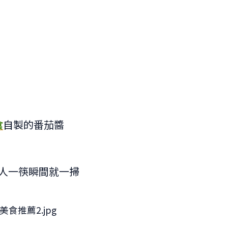
食
自製的番茄醬
人一筷瞬間就一掃