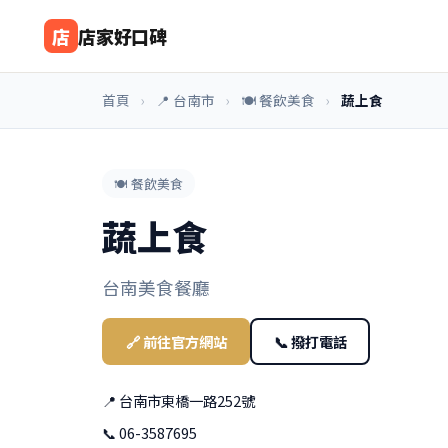
店
店家好口碑
首頁
›
📍 台南市
›
🍽️ 餐飲美食
›
蔬上食
🍽️ 餐飲美食
蔬上食
台南美食餐廳
🔗 前往官方網站
📞 撥打電話
📍 台南市東橋一路252號
📞 06-3587695