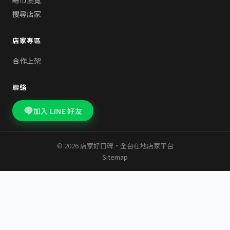
縣市瀏覽
搜尋店家
店家專區
合作上架
聯絡
加入 LINE 好友
© 2026 店家好口碑・全台在地店家平台
Sitemap