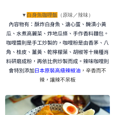
▼
白身魚咖哩飯
（原味／辣味）
內容物有：酥炸白身魚、溏心蛋、醃漬小黃
瓜、水煮高麗菜、炸地瓜條、手作香料麵包。
咖哩醬則是手工炒製的，咖哩粉
是由香茅、八
角、桂皮、薑黃、乾檸檬葉、胡椒等十幾種肖
料研磨成粉，再依比例炒製而成。辣味咖哩則
會特別添加
日本原裝高級辣椒油
，辛香而不
辣，讓辣不呆板