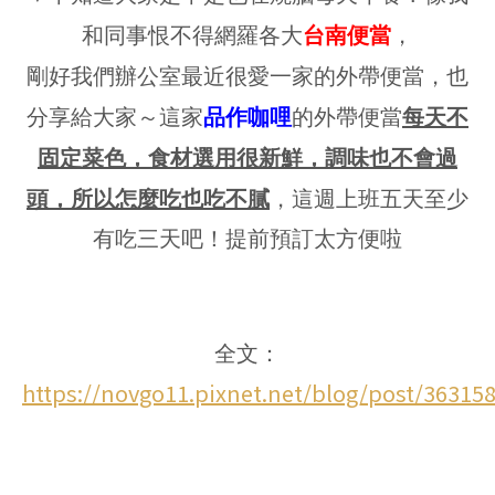
和同事恨不得網羅各大
台南便當
，
剛好我們辦公室最近很愛一家的外帶便當，也
分享給大家～這家
品作咖哩
的外帶便當
每天不
固定菜色，食材選用很新鮮，調味也不會過
頭，所以怎麼吃也吃不膩
，這週上班五天至少
有吃三天吧！提前預訂太方便啦
全文：
https://novgo11.pixnet.net/blog/post/36315