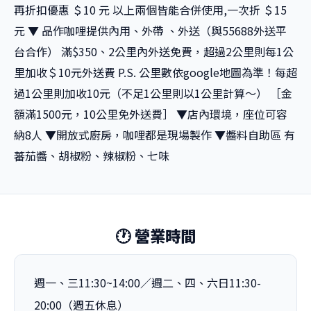
再折扣優惠 ＄10 元 以上兩個皆能合併使用,一次折 ＄15
元 ▼ 品作咖哩提供內用、外帶 、外送（與55688外送平
台合作） 滿$350、2公里內外送免費，超過2公里則每1公
里加收＄10元外送費 P.S. 公里數依google地圖為準！每超
過1公里則加收10元（不足1公里則以1公里計算～） ［金
額滿1500元，10公里免外送費］ ▼店內環境，座位可容
納8人 ▼開放式廚房，咖哩都是現場製作 ▼醬料自助區 有
蕃茄醬、胡椒粉、辣椒粉、七味
🕐 營業時間
週一、三11:30~14:00／週二、四、六日11:30-
20:00（週五休息）