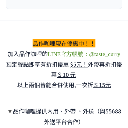
品作咖哩現在優惠中！！
加入品作咖哩的
LINE官方帳號：@taste_curry
預定餐點即享有折扣優惠
$5元！
外帶再折扣優
惠
＄10 元
以上兩個皆能合併使用,一次折
＄15元
品作咖哩提供內用、外帶 、外送（與55688
▼
外送平台合作）