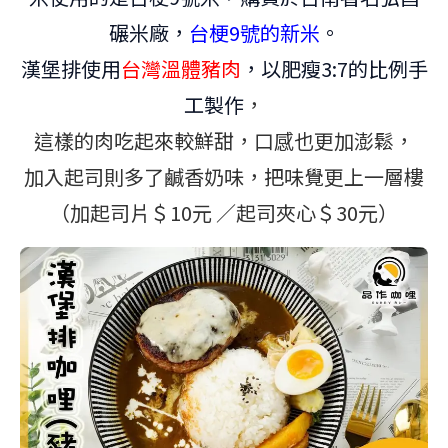
碾米廠，
台梗9號的新米
。
漢堡排使用
台灣溫體豬肉
，以肥瘦3:7的比例手
工製作
，
這樣的肉吃起來較鮮甜，口感也更加澎鬆，
加入起司則多了鹹香奶味，把味覺更上一層樓
（加起司片＄10元 ／起司夾心＄30元
）