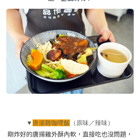
▼
唐揚雞咖哩飯
（
原味／辣味
）
剛炸好的唐揚雞外酥內軟，直接吃也沒問題，