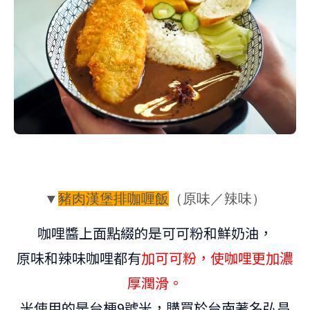
▼
豬肉漢堡排咖喱飯
（
原味／辣味
）
咖哩醬上面點綴的是可可粉和鮮奶油，
原味和辣味咖哩都有
加可可粉，使咖哩更加濃
厚潤滑。
米使用的是台梗
9
號米，購買於台南著名弘昌