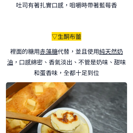
吐司有著扎實口感，咀嚼時帶著藍莓香
▽生酮布蕾
裡面的糖用
赤藻糖
代替，並且使用
純天然奶
油
，口感綿密、香氣淡出、不管是奶味、甜味
和蛋香味，全都十足到位