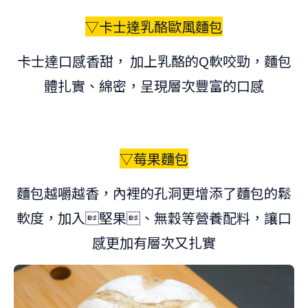
▽卡士達乳酪歐風麵包
卡士達口感香甜， 加上乳酪的Q軟咬勁，麵包
體扎實、綿密，呈現層次豐富的口感
▽莓果麵包
麵包越嚼越香，內裡的孔洞更增添了麵包的鬆
軟度，加入堅果、無穀等營養配料，讓口
感更加有層次又扎實