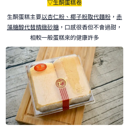
▽
生酮蛋糕卷
生酮蛋糕主要
以杏仁粉、椰子粉取代麵粉
，
赤
藻糖醇代替精緻砂糖
，
口感很香但不會過甜，
相較一般蛋糕來的健康許多