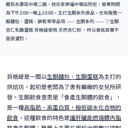
搬到永康區中華二路，就在家樂福中華店附近，營業時間
為下午2:00～晚上10:00，主打生酮系列食品，也有販售一
般麵包、蛋糕、餅乾等等品項 ----- 生酮系列 ----- ▽生酮
杏仁乳酪蛋糕 貝格緹使用 天然杏仁粉 ，所以香氣其實不
是很濃烈，
貝格緹是一間以
生酮麵包、生酮蛋糕
為主打的
烘焙坊，起初是老闆為了患有癲癇的女兒所研
發。生酮飲食意思是「會產生酮體的飲食」，
是一種
高脂肪、高蛋白質，極低碳水化合物的
飲食
，這種飲食的特色是
讓肝臟能燃燒體內脂
肪產生酮體
；醫學上主要在用於治療難以控制