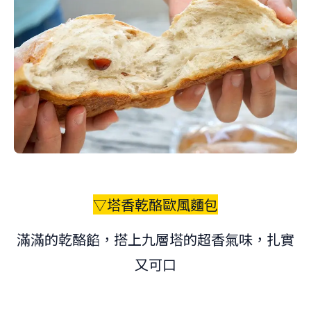
▽塔香乾酪歐風麵包
滿滿的乾酪餡，搭上九層塔的超香氣味，扎實
又可口