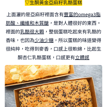
▽生酮黃金亞麻籽乳酪蛋糕
上面灑的是亞麻籽裡面含有
豐富的omega3脂
肪酸、纖維和木質醣
，是對人體很好的東西。
裡面的
乳酪很大顆
，整個蛋糕吃起來有乳酪的
香味，也因為
少油少糖
，所以蛋糕的味道變得
很純粹，吃得到麥香，口感上很軟綿，比起生
酮杏仁乳酪蛋糕，口感更有
立體感