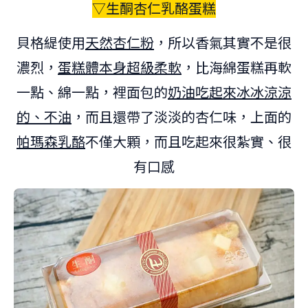
▽生酮杏仁乳酪蛋糕
貝格緹使用
天然杏仁粉
，所以香氣其實不是很
濃烈，
蛋糕體本身超級柔軟
，比海綿蛋糕再軟
一點、綿一點，裡面包的
奶油吃起來冰冰涼涼
的、不油
，而且還帶了淡淡的杏仁味，上面的
帕瑪森乳酪
不僅大顆，而且吃起來很紮實、很
有口感