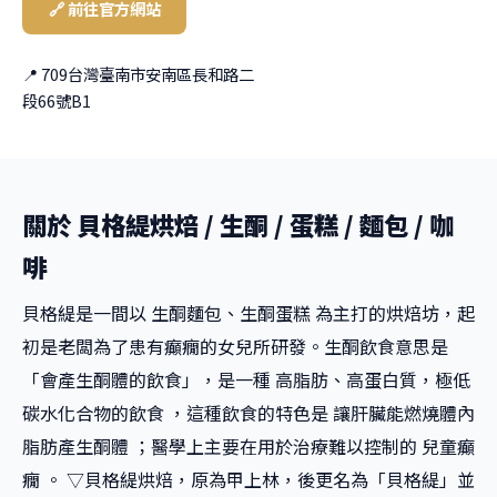
🔗 前往官方網站
📍 709台灣臺南市安南區長和路二
段66號B1
關於 貝格緹烘焙 / 生酮 / 蛋糕 / 麵包 / 咖
啡
貝格緹是一間以 生酮麵包、生酮蛋糕 為主打的烘焙坊，起
初是老闆為了患有癲癇的女兒所研發。生酮飲食意思是
「會產生酮體的飲食」，是一種 高脂肪、高蛋白質，極低
碳水化合物的飲食 ，這種飲食的特色是 讓肝臟能燃燒體內
脂肪產生酮體 ；醫學上主要在用於治療難以控制的 兒童癲
癇 。 ▽貝格緹烘焙，原為甲上林，後更名為「貝格緹」並