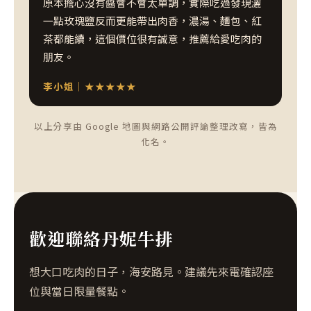
原本擔心沒有醬會不會太單調，實際吃過發現灑
一點玫瑰鹽反而更能帶出肉香，濃湯、麵包、紅
茶都能續，這個價位很有誠意，推薦給愛吃肉的
朋友。
李小姐｜★★★★★
以上分享由 Google 地圖與網路公開評論整理改寫，皆為
化名。
歡迎聯絡丹妮牛排
想大口吃肉的日子，海安路見。建議先來電確認座
位與當日限量餐點。