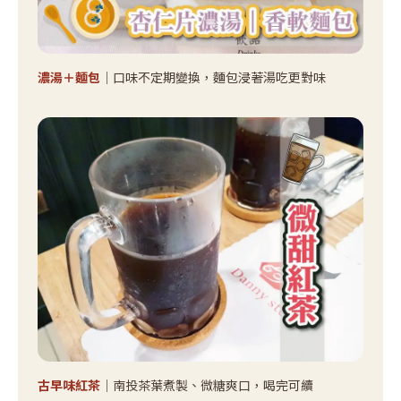
濃湯＋麵包
｜口味不定期變換，麵包浸著湯吃更對味
古早味紅茶
｜南投茶葉煮製、微糖爽口，喝完可續