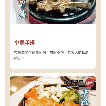
小羔羊排
帶骨羔羊排簡單煎烤，肉嫩不羶，老客人的私房
點法。