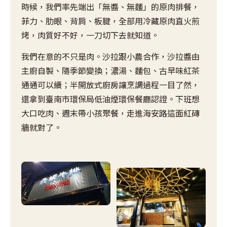
時候，我們率先端出「無醬、無麵」的原肉排餐，
菲力、肋眼、背肩、板腱，全部用冷藏原肉直火煎
烤，肉質好不好，一刀切下去就知道。
我們在意的不只是肉。沙拉跟小農合作，沙拉醬由
主廚自製、隨季節變換；濃湯、麵包、古早味紅茶
通通可以續；半開放式廚房讓烹調過程一目了然，
還拿到臺南市環保局低油煙環保餐廳認證。下班想
大口吃肉、週末帶小孩聚餐，走進海安路這面紅磚
牆就對了。