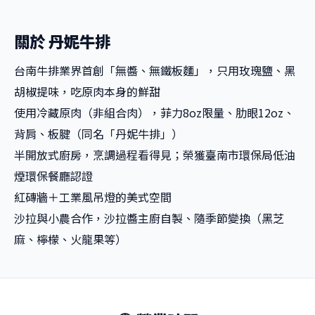
關於 丹妮牛排
台南牛排業界首創「無醬、無鐵板麵」，只用玫瑰鹽、黑
胡椒提味，吃原肉本身的鮮甜
使用冷藏原肉（非組合肉），菲力8oz限量、肋眼12oz、
背肩、板腱（同名「丹妮牛排」）
半開放式廚房，烹調過程看得見；榮獲臺南市環保局低油
煙環保餐廳認證
紅磚牆＋工業風吊燈的美式空間
沙拉與小農合作，沙拉醬主廚自製、隨季節變換（黑芝
麻、檸檬、火龍果等）