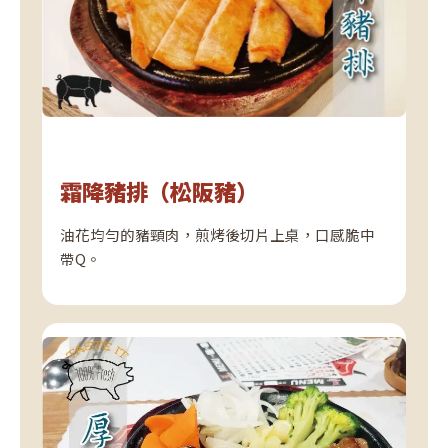
霜降豬排（松阪豬）
油花均勻的豬頸肉，煎烤後切片上桌，口感脆中
帶Q。