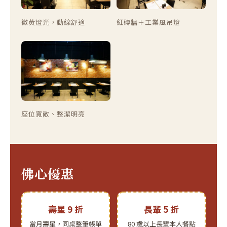
微黃燈光，動線舒適
紅磚牆＋工業風吊燈
座位寬敞、整潔明亮
佛心優惠
壽星 9 折
長輩 5 折
當月壽星，同桌整筆帳單
80 歲以上長輩本人餐點