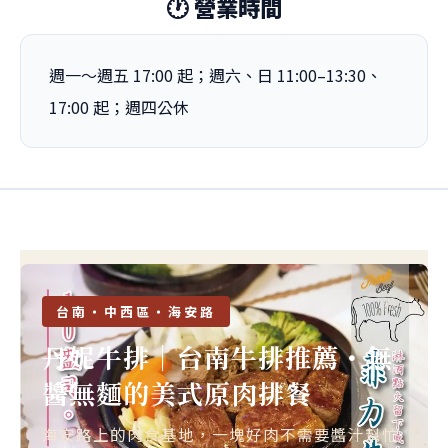
🕐 營業時間
週一～週五 17:00 起；週六、日 11:00–13:30、
17:00 起；週四公休
台南・中西區・海安路
丹妮牛排｜台南牛排推薦・無
醬無麵的美式原肉排餐
海安路上的肉食基地，一塊好肉不需要醬汁幫忙