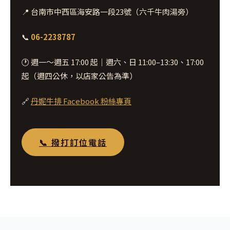
📍 台南市中西區海安路一段23號（六千牛肉湯旁）
📞
06-2238787
🕐 週一～週五 17:00 起｜週六、日 11:00–13:30、17:00
起（週四公休，以店家公告為準）
🔗
丹妮牛排 Facebook 粉絲專頁
📞 撥打訂位電話