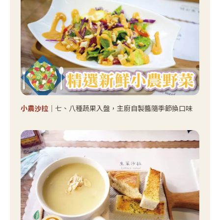
小農沙拉
｜七、八種蔬果入盤，主廚自製醬隨季節換口味