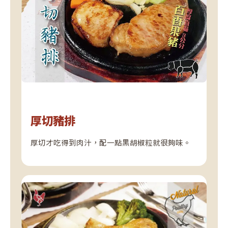
厚切豬排
厚切才吃得到肉汁，配一點黑胡椒粒就很夠味。