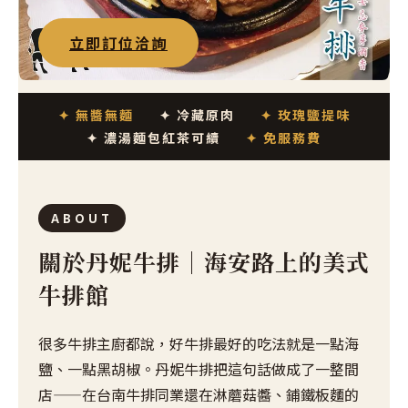
立即訂位洽詢
✦ 無醬無麵
✦ 冷藏原肉
✦ 玫瑰鹽提味
✦ 濃湯麵包紅茶可續
✦ 免服務費
ABOUT
關於丹妮牛排｜海安路上的美式
牛排館
很多牛排主廚都說，好牛排最好的吃法就是一點海
鹽、一點黑胡椒。丹妮牛排把這句話做成了一整間
店——在台南牛排同業還在淋蘑菇醬、鋪鐵板麵的