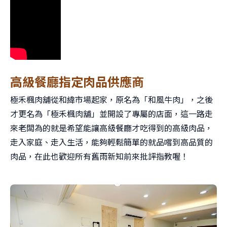
高級餐廳指定肉品供應商
極禾楓肉舖從和緯市場起家，原名為「和風牛肉」，之後
才更名為「極禾楓肉舖」並開設了專屬的店面，這一路走
來老闆為的就是希望能讓高級餐廳才吃得到的高級肉品，
走入家庭、走入生活，能夠輕鬆簡單的就品嚐到高品質的
肉品，在此也歡迎所有舊雨新知前來批評指教喔！