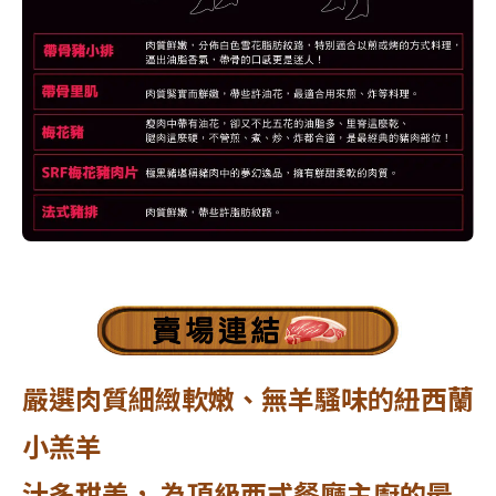
嚴選肉質細緻軟嫩、無羊騷味的紐西蘭
小羔羊
汁多甜美， 為頂級西式餐廳主廚的最