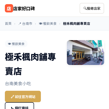
店
店家好口碑
🔍
搜尋店家
首頁
›
📍 台南市
›
🍽️ 餐飲美食
›
極禾楓肉舖專賣店
🍽️ 餐飲美食
極禾楓肉舖專
賣店
台南美食小吃
🔗 前往官方網站
📞 撥打電話