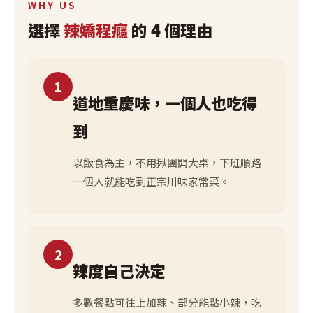
WHY US
選擇
辣嬌程癮
的 4 個理由
1
道地重慶味，一個人也吃得
到
以飯食為主，不用揪團開大桌，下班順路
一個人就能吃到正宗川味家常菜。
2
辣度自己決定
多數餐點可往上加辣、部分能點小辣，吃