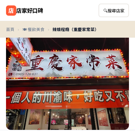
店
店家好口碑
🔍
搜尋店家
首頁
›
🍽️ 餐飲美食
›
辣嬌程癮（重慶家常菜）