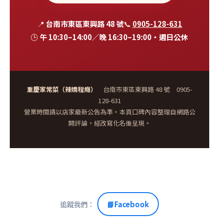
📍
台南市東區東興路 48 號
📞
0905-128-631
🕒
午 10:30–14:00／晚 16:30–19:00・週日公休
重慶家常菜（辣嬌程癮）
台南市東區東興路 48 號 0905-
128-631
營業時間請以店家最新公告為準。本頁口碑內容整理自網路公
開評論，經改寫化名後呈現。
追蹤我們：
📘
Facebook