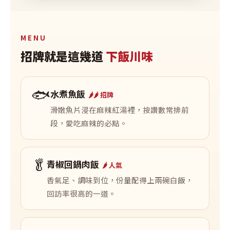
MENU
招牌就是這幾道
下飯川味
🐟
水煮魚飯
🌶️🌶️ 招牌
滑嫩魚片浸在麻辣紅湯裡，按讚數常排前
段，愛吃麻辣的必點。
🥬
青椒回鍋肉飯
🌶️ 人氣
香氣足、調味到位，份量配得上兩碗白飯，
回訪率很高的一道。