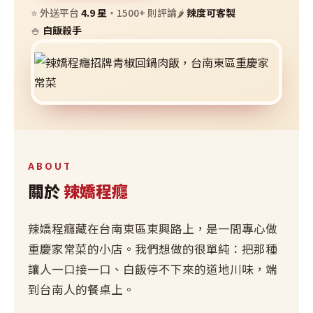
⭐ 外送平台
4.9 星
・1500+ 則評論
🌶️
辣度可客製
🍚
白飯殺手
ABOUT
關於
辣嬌程癮
辣嬌程癮藏在台南東區東興路上，是一間專心做
重慶家常菜的小店。我們想做的很單純：把那種
讓人一口接一口、白飯停不下來的道地川味，端
到台南人的餐桌上。