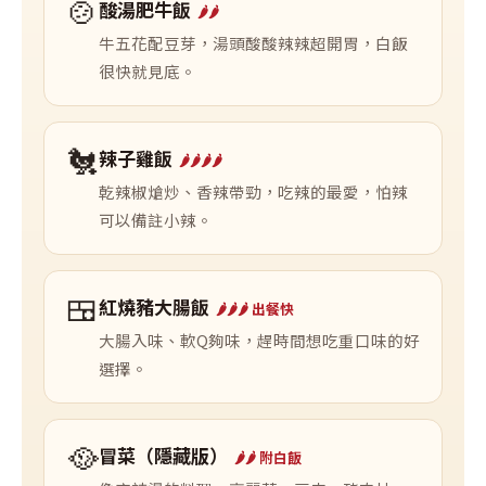
🍲
酸湯肥牛飯
🌶️🌶️
牛五花配豆芽，湯頭酸酸辣辣超開胃，白飯
很快就見底。
🐔
辣子雞飯
🌶️🌶️🌶️🌶️
乾辣椒熗炒、香辣帶勁，吃辣的最愛，怕辣
可以備註小辣。
🍱
紅燒豬大腸飯
🌶️🌶️🌶️ 出餐快
大腸入味、軟Q夠味，趕時間想吃重口味的好
選擇。
🥘
冒菜（隱藏版）
🌶️🌶️ 附白飯