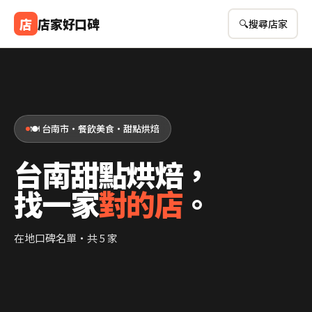
店
店家好口碑
🔍
搜尋店家
🍽️ 台南市・餐飲美食・甜點烘焙
台南甜點烘焙，
找一家
對的店
。
在地口碑名單・共 5 家