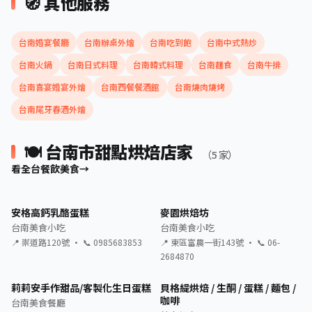
🧭 其他服務
台南婚宴餐廳
台南辦桌外燴
台南吃到飽
台南中式熱炒
台南火鍋
台南日式料理
台南韓式料理
台南麵食
台南牛排
台南喜宴婚宴外燴
台南西餐餐酒館
台南燒肉燒烤
台南尾牙春酒外燴
🍽️ 台南市甜點烘焙店家
（5 家）
看全台餐飲美食
安格高鈣乳酪蛋糕
麥園烘焙坊
台南美食小吃
台南美食小吃
📍 崇道路120號 · 📞 0985683853
📍 東區富農一街143號 · 📞 06-
2684870
莉莉安手作甜品/客製化生日蛋糕
貝格緹烘焙 / 生酮 / 蛋糕 / 麵包 /
咖啡
台南美食餐廳