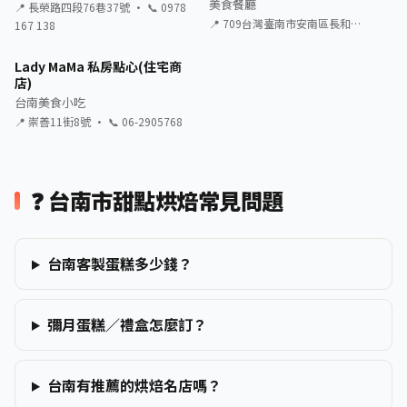
美食餐廳
📍 長榮路四段76巷37號 · 📞 0978
📍 709台灣臺南市安南區長和…
167 138
Lady MaMa 私房點心(住宅商
店)
台南美食小吃
📍 崇善11街8號 · 📞 06-2905768
❓ 台南市甜點烘焙常見問題
台南客製蛋糕多少錢？
彌月蛋糕／禮盒怎麼訂？
台南有推薦的烘焙名店嗎？