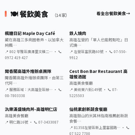
🍽️ 餐飲美食
看全台餐飲美食
（14 家）
楓糖日記 Maple Day Café
鉄人燒肉
藏在高雄三多商圈巷弄、以加拿大
高雄左營的「單人也能輕鬆吃」日
純楓…
式燒…
📍 802 苓雅區廣澤里文橫二… · 📞
📍 左營區富民路60號 · 📞 07-550-
0972 419 427
9912
聞香閣高雄外燴辦桌團隊
Cest Bon Bar Restaurant 高
雄餐酒館
聞香閣高雄外燴辦桌團隊，由第三
代阿…
高雄美食餐廳
📍 服務區域：大高雄全區辦… · 📞
📍 美術東六街149號 · 📞 07-
08-7803338
5225503
汍樂滿盛燒肉丼-高雄明仁店
仙桃素創新蔬食餐廳
高雄美食餐廳
高雄鼓山的米其林指南推薦創新蔬
食餐…
📍 明仁路16號 · 📞 07-3433087
📍 81358左營區新上里富國路… · 📞
07 522 7700