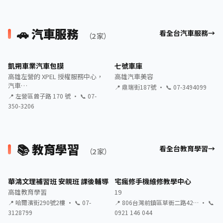
🚗 汽車服務
看全台汽車服務
（2 家）
凱朔車業汽車包膜
七號車庫
高雄左營的 XPEL 授權服務中心，
高雄汽車美容
汽車…
📍 鼎瑞街187號 · 📞 07-3494099
📍 左營區曾子路 170 號 · 📞 07-
350-3206
📚 教育學習
看全台教育學習
（2 家）
華鴻文理補習班 安親班 課後輔導
宅瘋修手機維修教學中心
高雄教育學習
19
📍 哈爾濱街290號2樓 · 📞 07-
📍 806台灣前鎮區草衙二路42… · 📞
3128799
0921 146 044