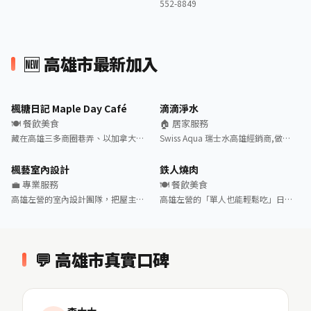
552-8849
🆕 高雄市最新加入
楓糖日記 Maple Day Café
滴滴淨水
🍽️ 餐飲美食
🏠 居家服務
藏在高雄三多商圈巷弄、以加拿大…
Swiss Aqua 瑞士水高雄經銷商,做…
楓藝室內設計
鉄人燒肉
💼 專業服務
🍽️ 餐飲美食
高雄左營的室內設計團隊，把屋主…
高雄左營的「單人也能輕鬆吃」日…
💬 高雄市真實口碑