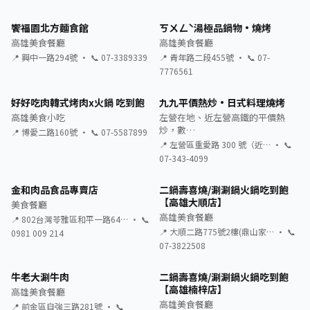
饗福園北方麵食館
ㄎㄨㄥˋ湯極品鍋物·燒烤
高雄美食餐廳
高雄美食餐廳
📍 興中一路294號 · 📞 07-3389339
📍 青年路二段455號 · 📞 07-
7776561
好好吃肉韓式烤肉x火鍋 吃到飽
九九平價熱炒·日式料理燒烤
高雄美食小吃
左營在地、近左營高鐵的平價熱
炒，數…
📍 博愛二路160號 · 📞 07-5587899
📍 左營區重愛路 300 號（近… · 📞
07-343-4099
金和肉品食品專賣店
二鍋壽喜燒/涮涮鍋火鍋吃到飽
【高雄大順店】
美食餐廳
高雄美食餐廳
📍 802台灣苓雅區和平一路64… · 📞
📍 大順二路775號2樓(鼎山家… · 📞
0981 009 214
07-3822508
牛老大涮牛肉
二鍋壽喜燒/涮涮鍋火鍋吃到飽
【高雄楠梓店】
高雄美食餐廳
高雄美食餐廳
📍 前金區自強三路281號 · 📞