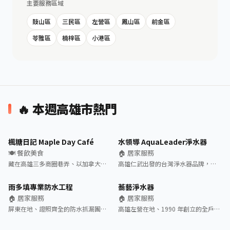
主要服務區域
鼓山區
三民區
左營區
鳳山區
前金區
苓雅區
楠梓區
小港區
🔥 本週高雄市熱門
楓糖日記 Maple Day Café
水領導 AquaLeader淨水器
🍽️ 餐飲美食
🏠 居家服務
藏在高雄三多商圈巷弄、以加拿大…
高雄仁武出發的台灣淨水器品牌，…
雨多填專業防水工程
蕎藝淨水器
🏠 居家服務
🏠 居家服務
屏東在地、證照齊全的防水抓漏團…
高雄左營在地、1990 年創立的全戶…