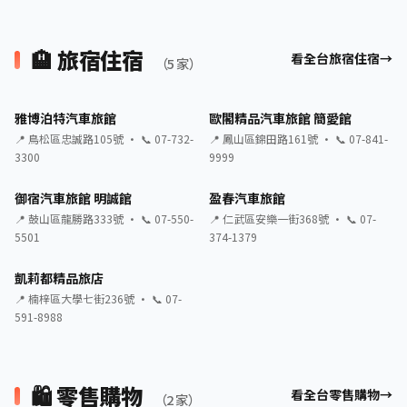
🏨 旅宿住宿
看全台旅宿住宿
（5 家）
雅博泊特汽車旅館
歐閣精品汽車旅館 簡愛館
📍 鳥松區忠誠路105號 · 📞 07-732-
📍 鳳山區錦田路161號 · 📞 07-841-
3300
9999
御宿汽車旅館 明誠館
盈春汽車旅館
📍 鼓山區龍勝路333號 · 📞 07-550-
📍 仁武區安樂一街368號 · 📞 07-
5501
374-1379
凱莉都精品旅店
📍 楠梓區大學七街236號 · 📞 07-
591-8988
🛍️ 零售購物
看全台零售購物
（2 家）