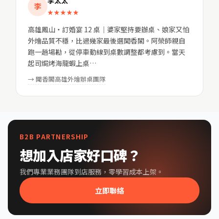
李太太
李
★★★★★
高雄鳳山・訂婚宴 12 桌｜婆家堅持要辦桌、娘家又怕
外燴品質不穩，比過幾家最後選聞香閣。阿榮師親自
跑一趟場勘，從停車動線到桌數調整都考慮到。當天
起司焗烤海龍蝦上桌…
→ 聞香閣高雄外燴辦桌團隊
B2B PARTNERSHIP
想加入店家好口碑？
我們專業業務團隊到店服務，零學習成本上架。
立即聯絡