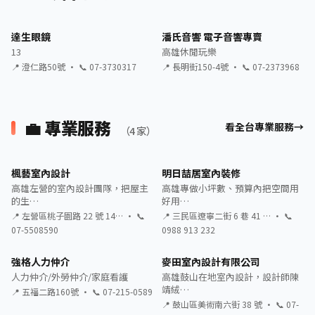
達生眼鏡
潘氏音響 電子音響專賣
13
高雄休閒玩樂
📍 澄仁路50號 · 📞 07-3730317
📍 長明街150-4號 · 📞 07-2373968
💼 專業服務
看全台專業服務
（4 家）
楓藝室內設計
明日喆居室內裝修
高雄左營的室內設計團隊，把屋主
高雄專做小坪數、預算內把空間用
的生…
好用…
📍 左營區桃子園路 22 號 14… · 📞
📍 三民區遼寧二街 6 巷 41 … · 📞
07-5508590
0988 913 232
強格人力仲介
麥田室內設計有限公司
人力仲介/外勞仲介/家庭看護
高雄鼓山在地室內設計，設計師陳
靖絨…
📍 五福二路160號 · 📞 07-215-0589
📍 鼓山區美術南六街 38 號 · 📞 07-