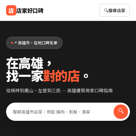
店
店家好口碑
🔍
搜尋店家
📍 高雄市・在地口碑名單
在高雄，
找一家
對的店
。
從楠梓到鳳山、左營到三民 — 高雄優質商家口碑指南
🔍