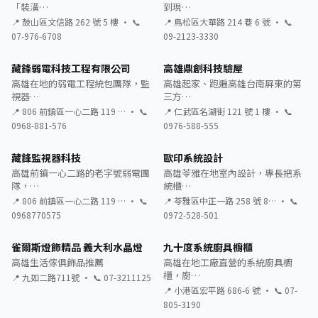
「裝潢…
到現…
📍 鼓山區文信路 262 號 5 樓 · 📞
📍 鳥松區大華路 214 巷 6 號 · 📞
07-976-6708
09-2123-3330
藏鋒弱電科技工程有限公司
高雄鼎創科技驗屋
高雄在地的弱電工程統包團隊，監
高雄起家、跑遍高雄台南屏東的第
視器…
三方…
📍 806 前鎮區一心二路 119 … · 📞
📍 仁武區名湖街 121 號 1 樓 · 📞
0968-881-576
0976-588-555
藏鋒監視器科技
歐印系統設計
高雄前鎮一心二路的老字號弱電團
高雄苓雅在地室內設計，專長把系
隊，…
統櫃…
📍 806 前鎮區一心二路 119 … · 📞
📍 苓雅區中正一路 258 號 8… · 📞
0968770575
0972-528-501
雀爾斯燈飾精品 義大利水晶燈
九十度系統廚具櫥櫃
高雄生活傢俱飾品推薦
高雄在地工廠直營的系統廚具櫥
櫃，廚…
📍 九如二路711號 · 📞 07-3211125
📍 小港區宏平路 686-6 號 · 📞 07-
805-3190