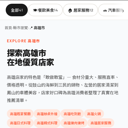
全部
🍽️ 餐飲美食
🏠 居家服務
🚗 汽車服務
41
14
12
2
首頁
›
縣市瀏覽
›
📍 高雄市
EXPLORE 高雄市
探索高雄市
在地優質店家
高雄店家的特色是「敢做敢當」— 食材分量大、服務直率、
價格透明。從鼓山的海鮮到三民的鍋物、左營的居家清潔到
鳳山的車體美容，店家好口碑為高雄消費者整理了真實在地
推薦清單。
高雄婚宴餐廳
高雄辦桌外燴
高雄吃到飽
高雄火鍋
高雄日式料理
高雄韓式料理
高雄燒肉燒烤
高雄居家服務