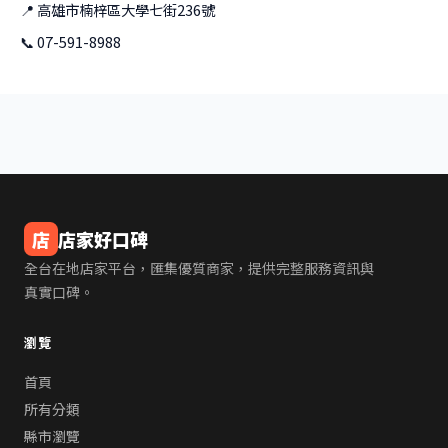
📍 高雄市楠梓區大學七街236號
📞 07-591-8988
店
店家好口碑
全台在地店家平台，匯集優質商家，提供完整服務資訊與
真實口碑。
瀏覽
首頁
所有分類
縣市瀏覽