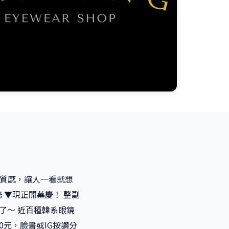
有質感，讓人一看就想
 ▼現正開幕慶！ 整副
了～ 近百種韓系眼鏡
0元，臉書或IG按讚分