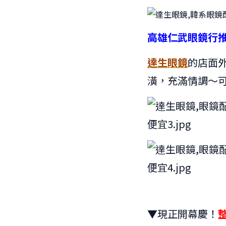
高雄仁武眼鏡行
達生眼鏡
的店面
潢，充滿情調～
▼現正開幕慶！