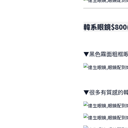
韓系眼鏡$800
▼黑色霧面粗框
▼很多有質感的