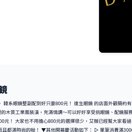
鏡
， 韓系眼鏡整副配到好只要800元！ 達生眼鏡 的店面外觀簡約
的木質工業風裝潢，充滿情調～可以好好享受挑眼鏡、配鏡服務
00元！ 大家也不用擔心800元的選擇很少，艾薇已經幫大家看過
而且都滿時尚的呦！ ▼其他開幕慶活動如下： ▻ 單筆消費滿300