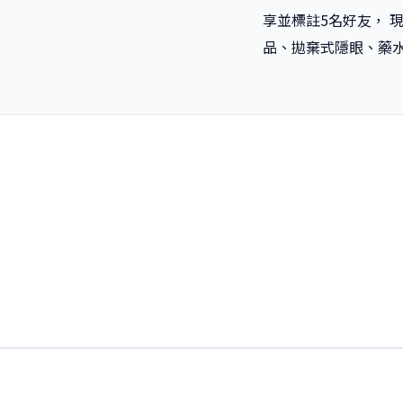
享並標註5名好友， 現
品、拋棄式隱眼、藥水