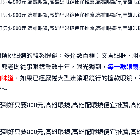
闆精挑細選的韓系眼鏡，多達數百種：文青細框、粗框
上郭老闆從事眼鏡業數十年，眼光獨到，
每一款眼鏡
的味道
，如果已經厭倦大型連鎖眼鏡行的撞款眼鏡，
看～