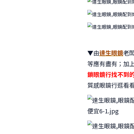
▼由
達生眼鏡
老
等應有盡有；加
鎖眼鏡行找不到
質感眼鏡行逛看