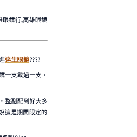
進
達生眼鏡
????
鏡一支戴過一支，
，整副配到好大多
闆說這是期間限定的