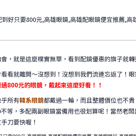
約會，就是這麼樸實無華，看到配鏡優惠的旗子就轉
會看看就離開～沒想到！沒想到我們流連忘返了！眼
過800元的眼鏡，戴起來這麼好看！！
幾乎所有
韓系眼鏡
都戴過一輪，而且整體價位也不貴
3500不等，多配兩副眼鏡當備用也很划算呢！當然老
友手刀要快喔！