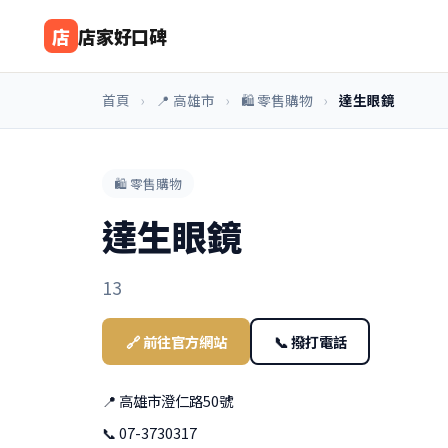
店
店家好口碑
首頁
›
📍 高雄市
›
🛍️ 零售購物
›
達生眼鏡
🛍️ 零售購物
達生眼鏡
13
🔗 前往官方網站
📞 撥打電話
📍 高雄市澄仁路50號
📞 07-3730317