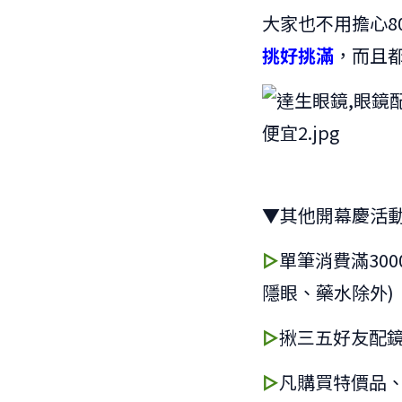
大家也不用擔心8
挑好挑滿
，而且
▼其他開幕慶活
▻
單筆消費滿30
隱眼、藥水除外)
▻
揪三五好友配
▻
凡購買特價品、