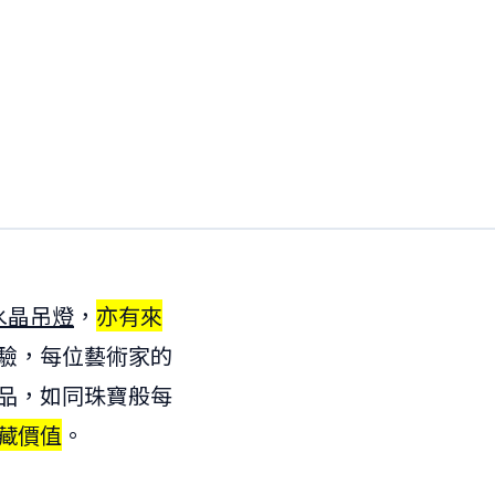
水晶吊燈
，
亦有來
驗，每位藝術家的
品，如同珠寶般每
藏價值
。