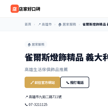
店
店家好口碑
首頁
›
📍 高雄市
›
🏠 居家服務
›
雀爾斯燈飾精品 
🏠 居家服務
雀爾斯燈飾精品 義大
高雄生活傢俱飾品推薦
🔗 前往官方網站
📞 撥打電話
📍 高雄市九如二路711號
📞 07-3211125