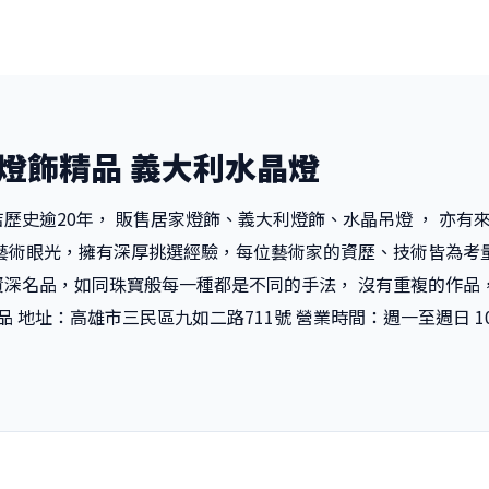
斯燈飾精品 義大利水晶燈
歷史逾20年， 販售居家燈飾、義大利燈飾、水晶吊燈 ， 亦有
具藝術眼光，擁有深厚挑選經驗，每位藝術家的資歷、技術皆為考
資深名品，如同珠寶般每一種都是不同的手法， 沒有重複的作品
 地址：高雄市三民區九如二路711號 營業時間：週一至週日 10:00-