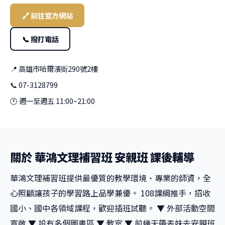
🔗 前往官方網站
📞 撥打電話
📍 高雄市哈爾濱街290號2樓
📞 07-3128799
🕐 週一至週五 11:00~21:00
關於 華鴻文理補習班 安親班 課後輔導
華鴻文理補習班提供最優質的教學環境、專業的師資，全
心照顧讓孩子的學習路上品學兼優。 108課綱推手，招收
國小、國中各領域課程，歡迎插班試聽。 ▼ 外部活動空間
寬敞 ▼ 設有多個圖書區 ▼ 教室 ▼ 前幾天帶表妹去安親班