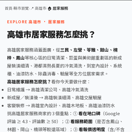
首頁
›
縣市瀏覽
›
📍 高雄市
›
🏠 居家服務
EXPLORE 高雄市 · 居家服務
高雄市居家服務怎麼挑？
高雄居家服務涵蓋面廣，從
三民、左營、苓雅、鼓山、楠
梓、鳳山
等核心區的日常清潔、巨蛋與美術館重劃區的新成
屋裝潢細清、港都濕熱長夏的冷氣清洗，到室內設計、系統
櫃、油漆防水、除蟲消毒、驗屋等全方位居家需求。
高雄居家服務怎麼挑？
看你今天要做什麼：
日常維護 →
高雄清潔公司
、
高雄冷氣清洗
新成屋／裝潢後 →
高雄裝潢細清
、
高雄交屋驗屋
客變裝修 →
高雄室內設計
、
高雄木地板
、
高雄油漆防水
挑高雄居家服務商家的 3 個重點：①
看在地口碑
（Google
評論 ≥ 4.3、評論數 ≥ 50）；②
看服務範圍
（是否含鳳山、
林園、岡山、橋頭等較遠區域）；③
看報價透明度
（含/不含