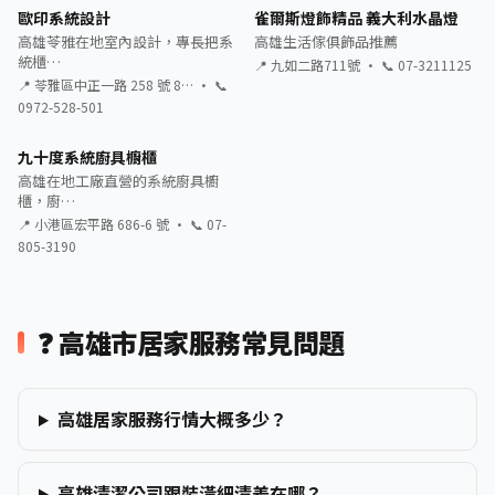
歐印系統設計
雀爾斯燈飾精品 義大利水晶燈
高雄苓雅在地室內設計，專長把系
高雄生活傢俱飾品推薦
統櫃…
📍 九如二路711號 · 📞 07-3211125
📍 苓雅區中正一路 258 號 8… · 📞
0972-528-501
九十度系統廚具櫥櫃
高雄在地工廠直營的系統廚具櫥
櫃，廚…
📍 小港區宏平路 686-6 號 · 📞 07-
805-3190
❓ 高雄市居家服務常見問題
高雄居家服務行情大概多少？
高雄清潔公司跟裝潢細清差在哪？