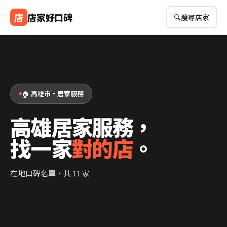
店
店家好口碑
🔍
搜尋店家
🏠 高雄市・居家服務
高雄居家服務，
找一家
對的店
。
在地口碑名單・共 11 家