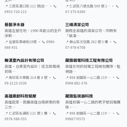
📍 三民區漢口街 111 號(近… · 📞
📍 仁武區八德北路 509 號 1… · 📞
0953-720-115
07-375-6380
蕎藝淨水器
三峰清潔公司
高雄左營在地、1990 年創立的全戶
服務全高雄的清潔公司，同時有
淨軟…
「裝潢…
📍 左營區果峰街18號 · 📞 0980-
📍 鼓山區文信路 262 號 5 樓 · 📞
068-931
07-976-6708
聯漢室內設計有限公司
藏鋒弱電科技工程有限公司
高雄・台東室內設計｜從北歐風格
高雄在地的弱電工程統包團隊，監
到現…
視器…
📍 鳥松區大華路 214 巷 6 號 · 📞
📍 806 前鎮區一心二路 119 … · 📞
09-2123-3330
0968-881-576
高雄鼎創科技驗屋
藏鋒監視器科技
高雄起家、跑遍高雄台南屏東的第
高雄前鎮一心二路的老字號弱電團
三方…
隊，…
📍 仁武區名湖街 121 號 1 樓 · 📞
📍 806 前鎮區一心二路 119 … · 📞
0976-588-555
0968770575