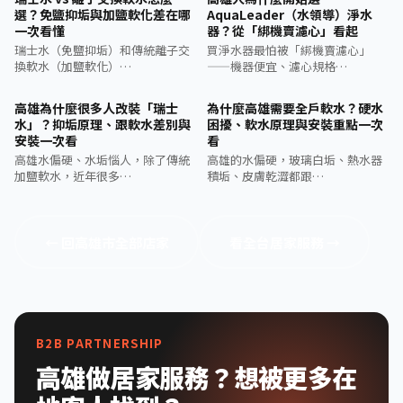
選？免鹽抑垢與加鹽軟化差在哪
AquaLeader（水領導）淨水
一次看懂
器？從「綁機賣濾心」看起
瑞士水（免鹽抑垢）和傳統離子交
買淨水器最怕被「綁機賣濾心」
換軟水（加鹽軟化）…
——機器便宜、濾心規格…
高雄為什麼很多人改裝「瑞士
為什麼高雄需要全戶軟水？硬水
水」？抑垢原理、跟軟水差別與
困擾、軟水原理與安裝重點一次
安裝一次看
看
高雄水偏硬、水垢惱人，除了傳統
高雄的水偏硬，玻璃白垢、熱水器
加鹽軟水，近年很多…
積垢、皮膚乾澀都跟…
← 回高雄市全部店家
看全台居家服務 →
B2B PARTNERSHIP
高雄做居家服務？想被更多在