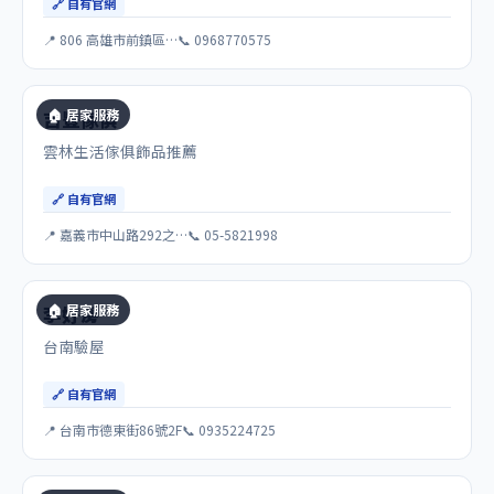
🔗 自有官網
📍 806 高雄市前鎮區…
📞 0968770575
🏠 居家服務
吉豐傢俱
雲林生活傢俱飾品推薦
🔗 自有官網
📍 嘉義市中山路292之…
📞 05-5821998
🏠 居家服務
李好房
台南驗屋
🔗 自有官網
📍 台南市德東街86號2F
📞 0935224725