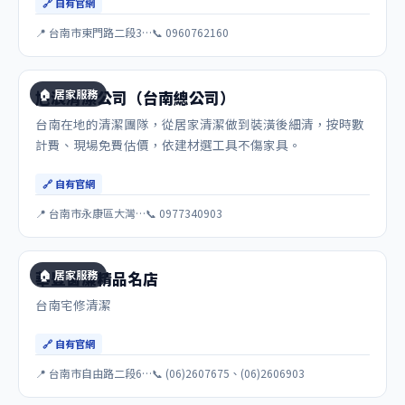
🔗 自有官網
📍 台南市東門路二段3…
📞 0960762160
🏠 居家服務
旭浪清潔公司（台南總公司）
台南在地的清潔團隊，從居家清潔做到裝潢後細清，按時數
計費、現場免費估價，依建材選工具不傷家具。
🔗 自有官網
📍 台南市永康區大灣…
📞 0977340903
🏠 居家服務
華豐窗簾精品名店
台南宅修清潔
🔗 自有官網
📍 台南市自由路二段6…
📞 (06)2607675、(06)2606903