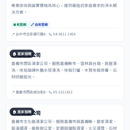
專業技術與誠實價格為核心，提供最貼近家庭需求的淨水解
決方案。
🌐 有官網
🔗 自有官網
📍 台中市北區健行路6…
📞 04-3611-1456
🏠 居家服務
三福清潔公司
嘉義市西區清潔公司，服務嘉義縣市、雲林與台南，房屋清
洗、地毯磁磚外牆水塔清洗、地板打蠟、木質地板保養、石
材研磨拋光。
📍 嘉義市西區成功街8…
📞 05-2311415
🏠 居家服務
將太清潔公司
嘉義市文化路清潔公司，服務嘉義市與嘉義縣，居家清潔、
裝潢細清、廠房辦公室、定期與鐘點清潔、火災清理、石材