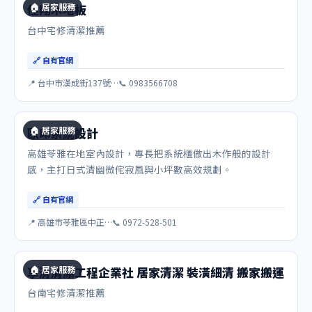
🏠 居家服務
佳翔木地板
台中宅修清潔推薦
🔗 自有官網
📍 台中市漢成街137號…
📞 0983566708
🏠 居家服務
歐印系統設計
高雄苓雅在地室內設計，專長把系統櫃做出木作般的設計
感，主打日式清幽微侘寂風與小坪數高效規劃。
🔗 自有官網
📍 高雄市苓雅區中正…
📞 0972-528-501
🏠 居家服務
享清清潔工程企業社 居家清潔 裝潢細清 搬家搬運
台南宅修清潔推薦