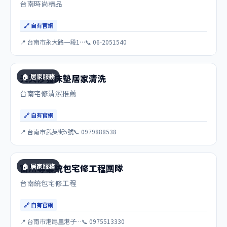
台南時尚精品
🔗 自有官網
📍 台南市永大路一段1…
📞 06-2051540
🏠 居家服務
天天沙發床墊居家清洗
台南宅修清潔推薦
🔗 自有官網
📍 台南市武英街5號
📞 0979888538
🏠 居家服務
富川專業統包宅修工程團隊
台南統包宅修工程
🔗 自有官網
📍 台南市港尾里港子…
📞 0975513330