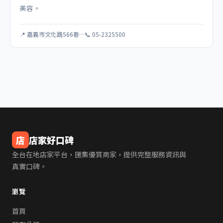
美容。
📍 嘉義市文化路566巷…
📞 05-2325500
店
店家好口碑
全台在地店家平台，匯集優質商家，提供完整服務資訊與
真實口碑。
瀏覽
首頁