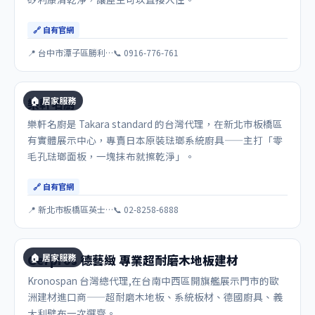
🔗 自有官網
📍 台中市潭子區勝利…
📞 0916-776-761
🏠 居家服務
樂軒名廚
樂軒名廚是 Takara standard 的台灣代理，在新北市板橋區
有實體展示中心，專賣日本原裝琺瑯系統廚具——主打「零
毛孔琺瑯面板，一塊抹布就擦乾淨」。
🔗 自有官網
📍 新北市板橋區英士…
📞 02-8258-6888
🏠 居家服務
Gerpros 德藝緻 專業超耐磨木地板建材
Kronospan 台灣總代理,在台南中西區開旗艦展示門市的歐
洲建材進口商——超耐磨木地板、系統板材、德國廚具、義
大利壁布一次選齊。