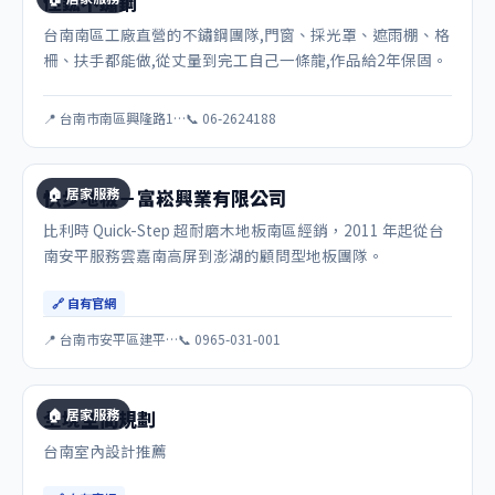
佳鋐不鏽鋼
台南南區工廠直營的不鏽鋼團隊,門窗、採光罩、遮雨棚、格
柵、扶手都能做,從丈量到完工自己一條龍,作品給2年保固。
📍 台南市南區興隆路1…
📞 06-2624188
🏠 居家服務
快步地板－富崧興業有限公司
比利時 Quick-Step 超耐磨木地板南區經銷，2011 年起從台
南安平服務雲嘉南高屏到澎湖的顧問型地板團隊。
🔗 自有官網
📍 台南市安平區建平…
📞 0965-031-001
🏠 居家服務
全境空間規劃
台南室內設計推薦