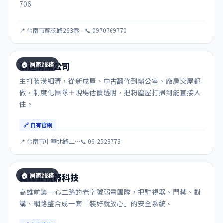
706
📍 台南市龍德路263巷…
📞 0970769770
🏠 居家服務
廣達清潔公司
主打裝潢細清，從新成屋、中古翻修到辦公室、廠房交屋都
做，制度化團隊＋現場估價透明，把粉塵屋打掃到能直接入
住。
🔗 自有官網
📍 台南市中華北路二…
📞 06-2523773
🏠 居家服務
藏鋒監視器科技
高雄前鎮一心二路的老字號弱電團隊，把監視器、門禁、對
講、網路整合成一套「裝好就放心」的安全系統。