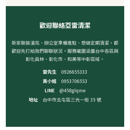
歡迎聯絡亞雷清潔
新家剛裝潢完、辦公室準備進駐、想做定期清潔，都
歡迎先打給我們聊聊狀況。服務範圍涵蓋台中各區與
彰化員林、彰化市、和美等中彰區域。
雷先生
0926655333
黃小姐
0953706553
LINE
@458glqme
地址
台中市北屯區三光一街 35 號