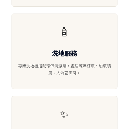
🧴
洗地服務
專業洗地機搭配環保清潔劑，處理陳年汙漬、油漬積
層、人流區黑斑。
✨