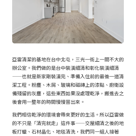
亞雷清潔的基地在台中北屯，三光一街上一間不大的
辦公室。我們做的是台中裝潢細清和彰化裝潢細清
——也就是新家剛裝潢完、準備入住前的最後一道清
潔工程。粉塵、木屑、玻璃和磁磚上的漆點、廚衛設
備殘留的灰塵，這些東西如果沒處理乾淨，搬進去之
後會用一整年的時間慢慢冒出來。
我們相信乾淨的環境會帶來更好的生活。所以亞雷做
的不只是「清完就走」這件事——交屋細清之後的地
板打蠟、石材晶化、地毯清洗，我們同一組人接著