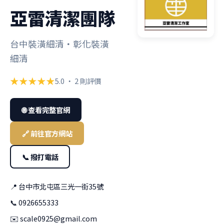
亞雷清潔團隊
台中裝潢細清・彰化裝潢
細清
★★★★★
5.0 ・ 2 則評價
🌐 查看完整官網
🔗 前往官方網站
📞 撥打電話
📍 台中市北屯區三光一街35號
📞 0926655333
✉️
scale0925@gmail.com