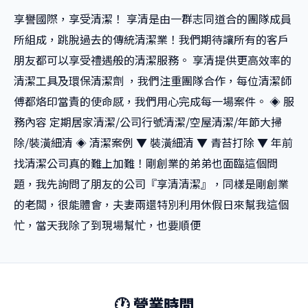
享譽國際，享受清潔！ 享清是由一群志同道合的團隊成員
所組成，跳脫過去的傳統清潔業！我們期待讓所有的客戶
朋友都可以享受禮遇般的清潔服務。 享清提供更高效率的
清潔工具及環保清潔劑 ，我們注重團隊合作，每位清潔師
傅都烙印當責的使命感，我們用心完成每一場案件。 ◈ 服
務內容 定期居家清潔/公司行號清潔/空屋清潔/年節大掃
除/裝潢細清 ◈ 清潔案例 ▼ 裝潢細清 ▼ 青苔打除 ▼ 年前
找清潔公司真的難上加難！剛創業的弟弟也面臨這個問
題，我先詢問了朋友的公司『享清清潔』，同樣是剛創業
的老闆，很能體會，夫妻兩還特別利用休假日來幫我這個
忙，當天我除了到現場幫忙，也要順便
🕐 營業時間