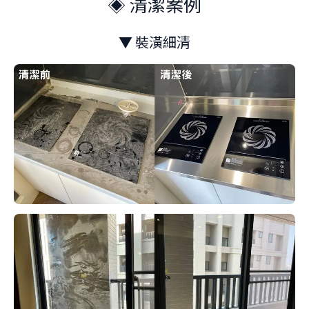
◈ 清潔案例
▼ 裝潢細清