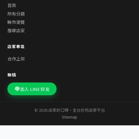
首頁
所有分類
縣市瀏覽
搜尋店家
店家專區
合作上架
聯絡
加入 LINE 好友
© 2026 店家好口碑・全台在地店家平台
Sitemap