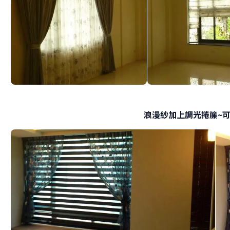
浪漫紗加上調光捲簾~