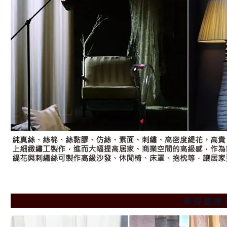
素 緹 窗 簾 