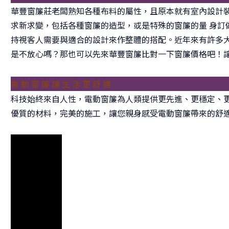
華豐窗簾莊老闆熟知各種布料的屬性，且原本就有室內設計
求新求變，包括各種窗簾的造型，或是特殊的窗簾的量 身訂
持視客人需要與適合的設計來作整體的搭配。近年來有許多大
是不放心嗎？那也可以先來華豐窗簾比對一下窗簾價格吧！讓
電 動 窗 簾 讓 生 活 更 舒 適
科技始終來自人性，電動窗簾為人類提供更先進、更穩定、
優質的材料，完美的施工，讓您親身感受電動窗簾帶來的舒