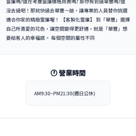
窗簾嗎?還在考慮窗廉價格昂貴嗎? 那你有到過華豐嗎?還
沒去過吧！那就快過去華豐一趟，讓專業的人員替你挑選
適合你家的精緻窗簾喔！ 【客製化窗簾】 到「華豐」選擇
自己所喜愛的花色，讓空間變得更舒適，就是「華豐」想
要給客人的幸福感。 每個空間的屬性不同
🕐 營業時間
AM9:30~PM21:30(週日公休)