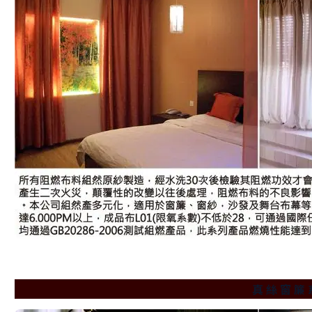
真 絲 窗 簾 