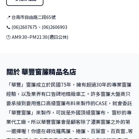
📍 台南市自由路二段65號
📞 (06)2607675、(06)2606903
🕐 AM9:30~PM21:30(週日公休)
關於 華豐窗簾精品名店
「華豐」窗簾成立於民國75年，擁有超過30年的專業窗簾
經驗，以及業界有口皆碑地精緻車工。許多窗簾大盤商只
要承接到要用進口高級窗簾布料來製作的CASE，就會委託
「華豐窗簾」來製作，可說是外國頂級窗簾布、 窗紗的專
業代工廠。所以華豐窗簾會是顧客除了濃美窗簾之外的第
一選擇喔！你還在尋找羅馬簾、捲簾、百葉窗、百頁窗..等