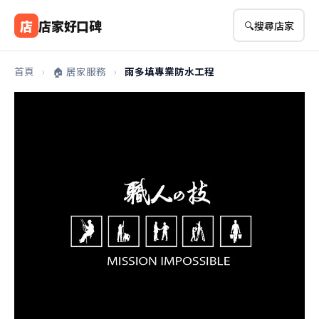
店
店家好口碑
🔍
搜尋店家
首頁
›
🏠 居家服務
›
雨多填專業防水工程