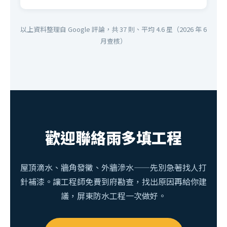
以上資料整理自 Google 評論，共 37 則、平均 4.6 星（2026 年 6
月查核）
歡迎聯絡雨多填工程
屋頂滴水、牆角發黴、外牆滲水——先別急著找人打
針補漆。讓工程師免費到府勘查，找出原因再給你建
議，屏東防水工程一次做好。