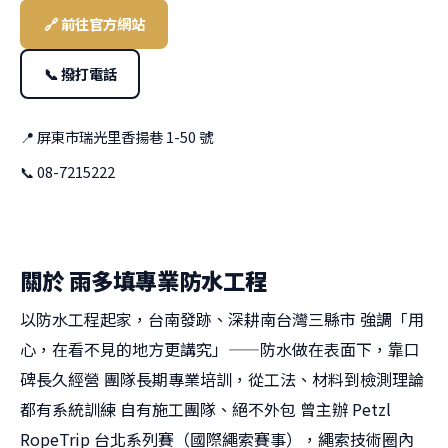
🔗 前往官方網站
📞 撥打電話
📍 屏東市瑞光里香揚巷 1-50 號
📞 08-7215222
關於 雨多填專業防水工程
以防水工程起家，台南發跡、深耕南台灣三縣市 強調「用
心，在看不見的地方更講究」——防水做在表面下，靠口
碑長久經營 團隊長期專業培訓，從工法、材料到檢測理論
都有系統訓練 自有施工團隊、絕不外包 曾主辦 Petzl
RopeTrip 台北系列賽（國際繩索賽事），繩索技術圈內