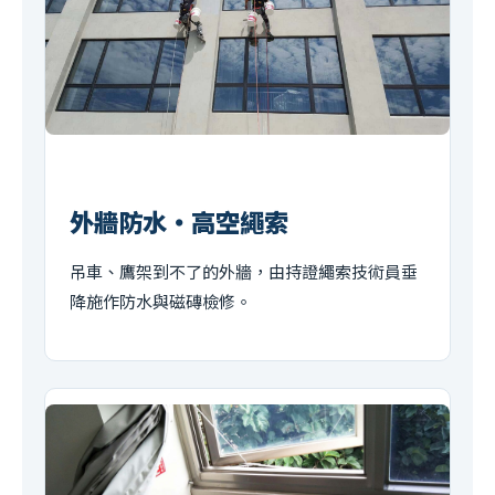
外牆防水・高空繩索
吊車、鷹架到不了的外牆，由持證繩索技術員垂
降施作防水與磁磚檢修。