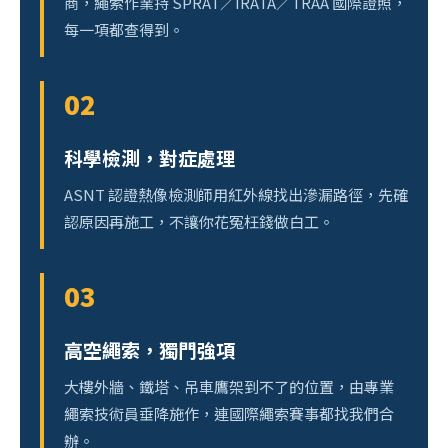
商，繩索作業持 SPRAT／IRATA／TRAA 國際證照，
每一項都查得到。
02
科學檢測，對症處理
ASNT 認證熱像檢測師用紅外線找出滲漏路徑，先確
認原因再施工，不讓你花冤枉錢做白工。
03
高空繩索，獨門強項
大樓外牆、鐵塔、吊車鷹架到不了的位置，由專業
繩索技術員垂降施作，連國際繩索賽事都找我們合
辦。