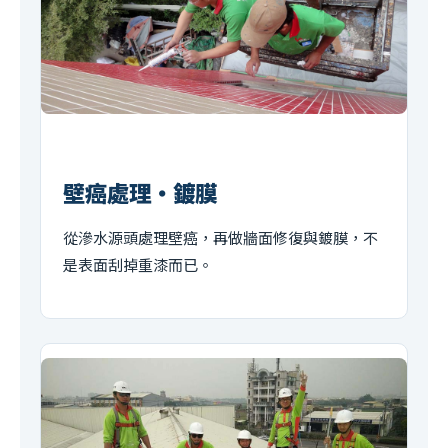
壁癌處理・鍍膜
從滲水源頭處理壁癌，再做牆面修復與鍍膜，不
是表面刮掉重漆而已。