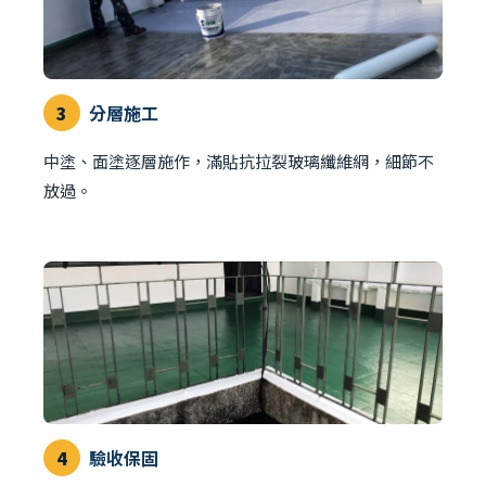
3
分層施工
中塗、面塗逐層施作，滿貼抗拉裂玻璃纖維網，細節不
放過。
4
驗收保固