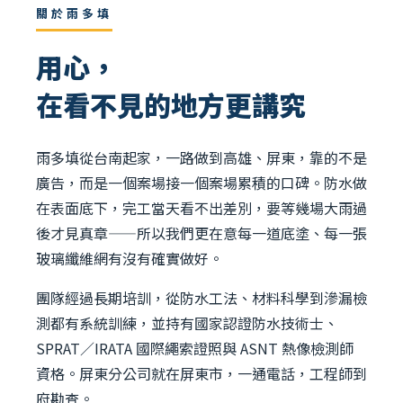
關於雨多填
用心，
在看不見的地方更講究
雨多填從台南起家，一路做到高雄、屏東，靠的不是
廣告，而是一個案場接一個案場累積的口碑。防水做
在表面底下，完工當天看不出差別，要等幾場大雨過
後才見真章——所以我們更在意每一道底塗、每一張
玻璃纖維網有沒有確實做好。
團隊經過長期培訓，從防水工法、材料科學到滲漏檢
測都有系統訓練，並持有國家認證防水技術士、
SPRAT／IRATA 國際繩索證照與 ASNT 熱像檢測師
資格。屏東分公司就在屏東市，一通電話，工程師到
府勘查。