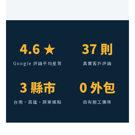
4.6 ★
37 則
Google 評論平均星等
真實客戶評論
3 縣市
0 外包
台南・高雄・屏東據點
自有施工團隊