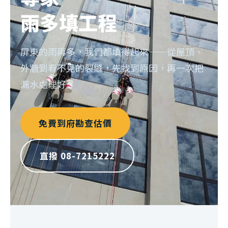
雨多填工程
屏東的雨再多，我們都填得起來——從屋頂、
外牆到看不見的裂縫，先找到原因，再一次把
漏水處理好。
免費到府勘查估價
直撥 08-7215222