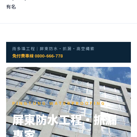
有名
雨多填工程｜屏東防水・抓漏・高空繩索
免付費專線 0800-666-778
PINGTUNG WATERPROOFING
屏東防水工程・抓漏
專家