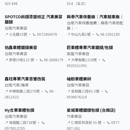
425 696
014 （泓文）
SPOTCO尚膜漆面校正 汽車美容
興泰汽車保養廠｜汽車驗車廠｜
鍍膜
台南汽車保養推薦｜興泰汽車修配
台南汽車美容
廠｜…
📍 小北路32號 · 📞 0972456976
📍 中山九街1號 · 📞 06-2301185
佑鑫車體鍍膜美容
匠車體專業汽車鍍膜/包膜
台南汽車美容
高雄汽車美容
📍 崇德19街122 號 · 📞 06-2688179
📍 大學南路1218號 · 📞
0925511991
鑫旺專業汽車音響改裝
岫舫車體美研
台南汽車/機車
台南汽車美容
📍 中華南路二段270號 · 📞 06-
📍 安和路三段65-2號 · 📞
2611022
0936076216
Hy合業車體包膜
星城車體鍍膜包膜 (台南店)
台南汽車美容
汽車美容
📍 海佃路二段738號 · 📞
📍 仁德區林頂街 55 號 · 📞 0977-
0979012705
087-261