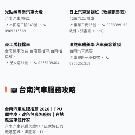
光點線專業汽車大燈
日上汽車駕訓班（教練張書豪）
台南汽車/機車
台南汽車/機車
📍 本田路三段343號 · 📞
📍 復華三街95號 · 📞 0988399199
0989315569
教練：張書豪（Jack）
豪工房輕檔車
濱緻車體美學 汽車美容鍍膜
台南機車改裝,台南輕檔車,台南檔
台南汽車美容
車維…
📍 富農路一段42號 · 📞
📍 昆大路31號 · 📞 0955139404
0905251319
📖 台南汽車服務攻略
台南汽車包膜推薦 2026｜TPU
犀牛皮、改色包膜怎麼選｜在地
嚴選車體行家
台南汽車包膜怎麼挑？店家好口碑
嚴選星城、奧圖菲、H…