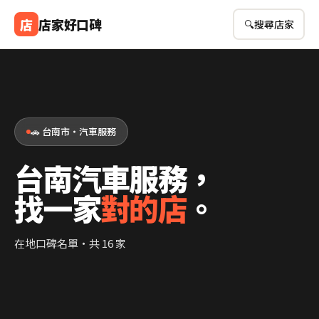
店
店家好口碑
🔍
搜尋店家
🚗 台南市・汽車服務
台南汽車服務，
找一家
對的店
。
在地口碑名單・共 16 家