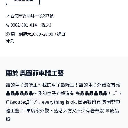
📍 台南市安中路一段207號
📞 0982-001-014 （泓文）
🕐 周一到週六10:00~20:00，週日
休息
關於 奧圖菲車體工藝
誰的車子最端正～我的車子最端正！誰的車子外殼沒有亮
晶晶晶晶晶晶～我的車子外殼沒有 亮晶晶晶晶晶晶！ ｡ﾟヽ
(ﾟ&acute;Д`)ﾉﾟ｡ everything is ok. 因為我們有 奧圖菲車
體工藝 ！ ▼店家外觀，落落大方又不少有奢華感 ※成品
照