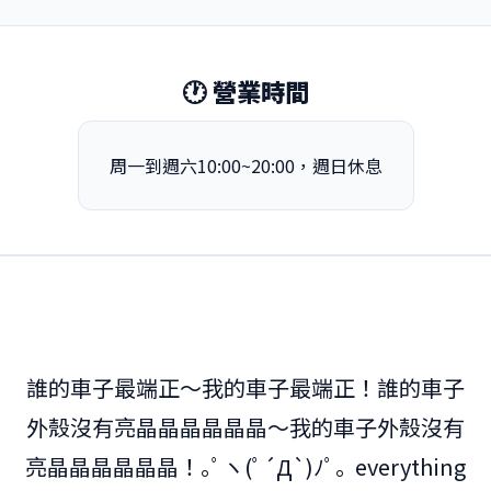
🕐 營業時間
周一到週六10:00~20:00，週日休息
誰的車子最端正～我的車子最端正！誰的車子
外殼沒有亮晶晶晶晶晶晶～我的車子外殼沒有
亮晶晶晶晶晶晶！
｡ﾟヽ(ﾟ´Д`)ﾉﾟ｡ everything