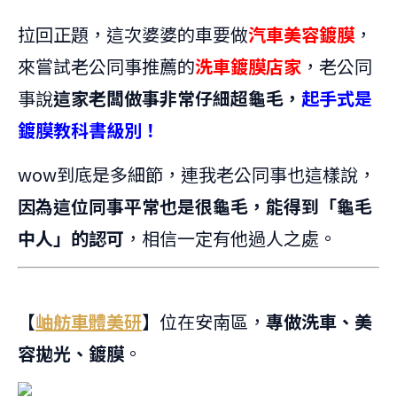
拉回正題，這次婆婆的車要做
汽車美容鍍膜
，
來嘗試老公同事推薦的
洗車鍍膜店家
，老公同
事說
這家老闆做事非常仔細超龜毛，
起手式是
鍍膜教科書級別！
wow到底是多細節，連我老公同事也這樣說，
因為這位同事平常也是很龜毛，能得到「龜毛
中人」的認可
，相信一定有他過人之處。
【
岫舫車體美研
】
位在安南區，
專做洗車、美
容拋光、鍍膜
。