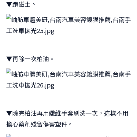
▼跑磁土。
▼再除一次柏油。
▼除完柏油再用纖維手套刷洗一次，這樣不用
擔心藥劑殘留傷害塑件。