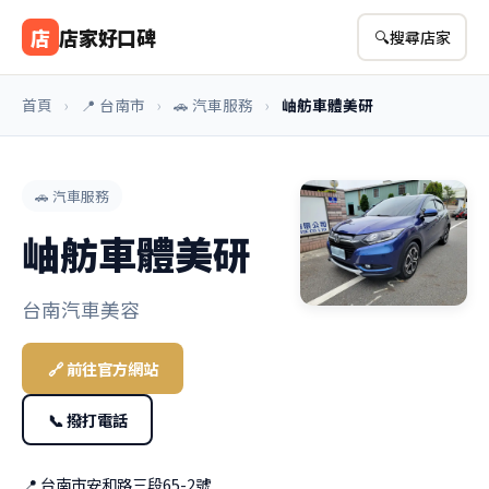
店
店家好口碑
🔍
搜尋店家
首頁
›
📍 台南市
›
🚗 汽車服務
›
岫舫車體美研
🚗 汽車服務
岫舫車體美研
台南汽車美容
🔗 前往官方網站
📞 撥打電話
📍 台南市安和路三段65-2號