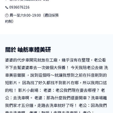
📞 0936076216
🕐 周一至六9:00-19:00（週日採預
約制）
關於 岫舫車體美研
婆婆的代步車開完就放在工廠，幾乎沒有在整理，老公看
不下去幫婆婆牽去一次做個大保養！ 今天我陪老公去做 洗
車美容鍍膜 ，說到這個呀～就讓我想到之前在抖音刷到的
短影片。 因為找了好久都找不到影片在哪，所以我用口述
的啦！ 影片小劇場： 老婆：老公我們現在要去哪裡？ 老
公：去洗車啊。 老婆：那為什麼我們還要開車？洗車場離
我們家才五分鐘，走路去洗車就好了呀！ 老公：因為我們
要去洗車啊... 老婆：對呀！走路去洗車呀！ 老公：......