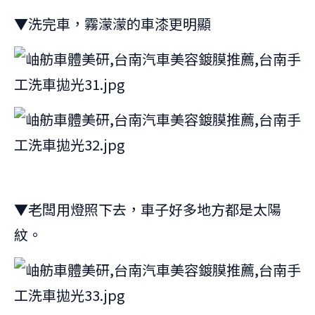
▼洗完車，霧濛濛的車漆更明顯
▼老闆用燈照下去，車子好多地方都是太陽
紋。