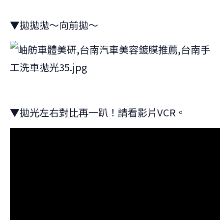
▼拋拋拋～向前拋～
▼拋光左右對比再一趴！請看影片VCR。