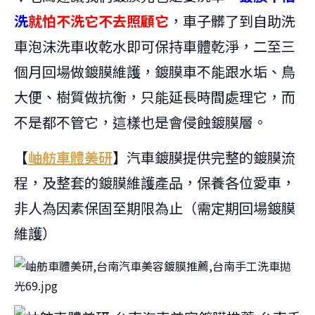
洗
就怕不洗它不去照顧它
，車子髒了到自助洗
車泡沫洗車收乾水即可保持車體乾淨，二至三
個月回場做鍍膜維護，鍍膜車不能跟水垢、鳥
大便、樹質做抗衡，只能延長時間處理它，而
不是都不管它，這樣也是會侵蝕鍍膜層。
【
岫舫車體美研
】
汽車鍍膜提供完整的鍍膜流
程，及整套的鍍膜維護產品，保養各位愛車，
非人為因素保固至期限為止（需定期回場鍍膜
維護）