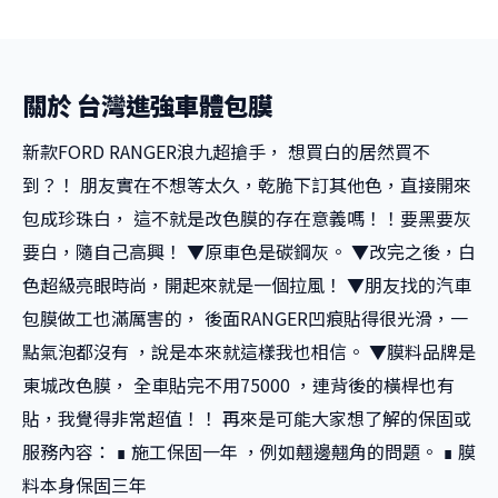
關於 台灣進強車體包膜
新款FORD RANGER浪九超搶手， 想買白的居然買不
到？！ 朋友實在不想等太久，乾脆下訂其他色，直接開來
包成珍珠白， 這不就是改色膜的存在意義嗎！！要黑要灰
要白，隨自己高興！ ▼原車色是碳鋼灰。 ▼改完之後，白
色超級亮眼時尚，開起來就是一個拉風！ ▼朋友找的汽車
包膜做工也滿厲害的， 後面RANGER凹痕貼得很光滑，一
點氣泡都沒有 ，說是本來就這樣我也相信。 ▼膜料品牌是
東城改色膜， 全車貼完不用75000 ，連背後的橫桿也有
貼，我覺得非常超值！！ 再來是可能大家想了解的保固或
服務內容： ∎ 施工保固一年 ，例如翹邊翹角的問題。 ∎ 膜
料本身保固三年