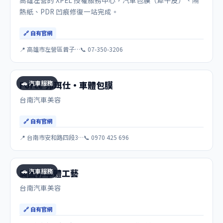
高雄左營的 XPEL 授權服務中心，汽車包膜（犀牛皮）、隔
熱紙、PDR 凹痕修復一站完成。
🔗 自有官網
📍 高雄市左營區曾子…
📞 07-350-3206
🚗 汽車服務
Force 弗珥仕·車體包膜
台南汽車美容
🔗 自有官網
📍 台南市安和路四段3…
📞 0970 425 696
🚗 汽車服務
奧圖菲車體工藝
台南汽車美容
🔗 自有官網