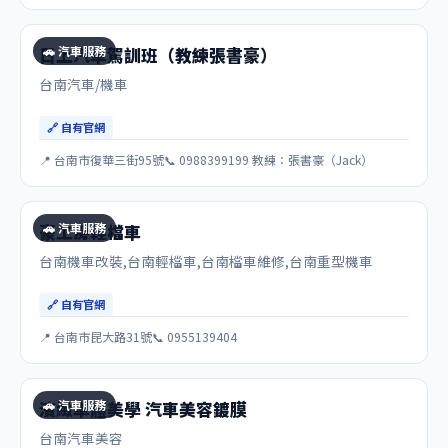
🚗 汽車服務
日上汽車駕訓班（教練張書豪）
台南汽車/機車
🔗 自有官網
📍 台南市復華三街95號
📞 0988399199 教練：張書豪（Jack）
🚗 汽車服務
豪工房輕檔車
台南機車改裝,台南輕檔車,台南檔車維修,台南重型機車
🔗 自有官網
📍 台南市昆大路31號
📞 0955139404
🚗 汽車服務
濱緻車體美學 汽車美容鍍膜
台南汽車美容