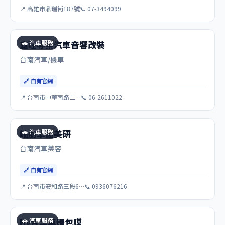
📍 高雄市鼎瑞街187號
📞 07-3494099
🚗 汽車服務
鑫旺專業汽車音響改裝
台南汽車/機車
🔗 自有官網
📍 台南市中華南路二…
📞 06-2611022
🚗 汽車服務
岫舫車體美研
台南汽車美容
🔗 自有官網
📍 台南市安和路三段6…
📞 0936076216
🚗 汽車服務
Hy合業車體包膜