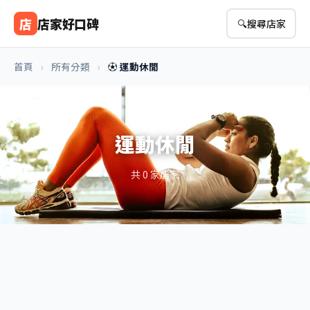
店
店家好口碑
🔍
搜尋店家
首頁
›
所有分類
›
⚽ 運動休閒
運動休閒
共 0 家店家