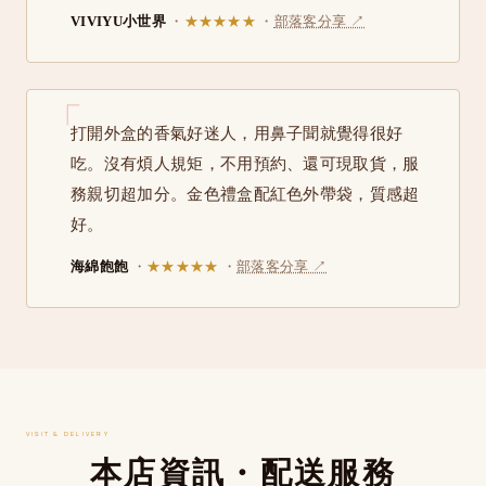
VIVIYU小世界
・
★★★★★
・
部落客分享 ↗
打開外盒的香氣好迷人，用鼻子聞就覺得很好
吃。沒有煩人規矩，不用預約、還可現取貨，服
務親切超加分。金色禮盒配紅色外帶袋，質感超
好。
海綿飽飽
・
★★★★★
・
部落客分享 ↗
VISIT & DELIVERY
本店資訊・配送服務