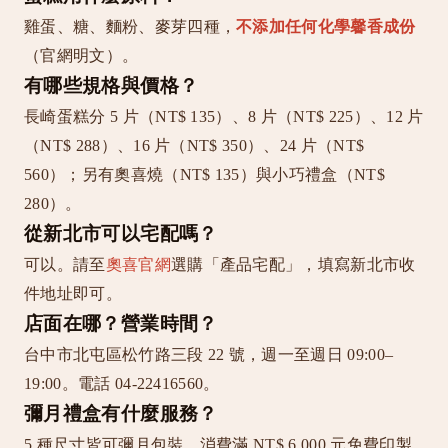
雞蛋、糖、麵粉、麥芽四種，
不添加任何化學馨香成份
（官網明文）。
有哪些規格與價格？
長崎蛋糕分 5 片（NT$ 135）、8 片（NT$ 225）、12 片
（NT$ 288）、16 片（NT$ 350）、24 片（NT$
560）；另有奧喜燒（NT$ 135）與小巧禮盒（NT$
280）。
從新北市可以宅配嗎？
可以。請至
奧喜官網
選購「產品宅配」，填寫新北市收
件地址即可。
店面在哪？營業時間？
台中市北屯區松竹路三段 22 號，週一至週日 09:00–
19:00。電話 04-22416560。
彌月禮盒有什麼服務？
5 種尺寸皆可彌月包裝。消費滿 NT$ 6,000 元免費印製