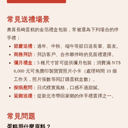
常見送禮場景
奧喜長崎蛋糕的金箔禮盒包裝，常被選為下列場合的伴
手禮：
節慶送禮
：過年、中秋、端午等節日送長輩、親友。
商務拜訪
：拜訪客戶、合作夥伴時的見面禮選擇。
彌月禮盒
：5 種尺寸皆可提供彌月包裝；消費滿 NT$
6,000 元可免費印製寶寶照片小卡（處理時間 10 個
工作天，照片張數等同訂購蛋糕盒數）。
探病慰問
：日式樸實風格，口感不過甜膩。
返鄉送禮
：從新北市帶回家鄉的伴手禮選擇之一。
常見問題
蛋糕用什麼原料？