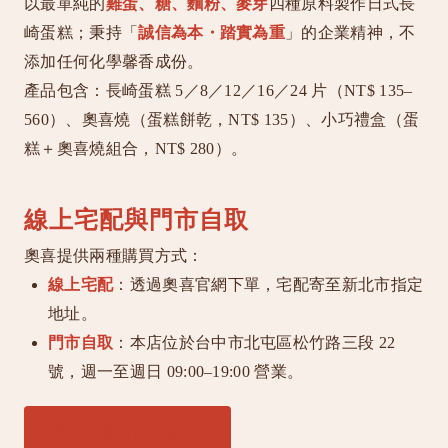
以最單純的
雞蛋、糖、麵粉、麥芽
四種原料製作日式長
崎蛋糕；秉持「
誠信為本・踏實為重
」的企業精神，不
添加任何化學馨香成份。
產品包含：長崎蛋糕 5／8／12／16／24 片（NT$ 135–
560）、奧喜燒（蛋糕餅乾，NT$ 135）、小巧禮盒（蛋
糕＋奧喜燒組合，NT$ 280）。
線上宅配與門市自取
奧喜提供兩種購買方式：
線上宅配
：透過奧喜官網下單，宅配寄至新北市指定
地址。
門市自取
：本店位於台中市北屯區松竹路三段 22
號，週一至週日 09:00–19:00 營業。
前往奧喜官網訂購 ↗