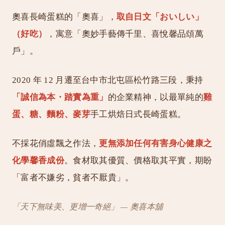
奧喜長崎蛋糕的「奧喜」，
取自日文「おいしい」
（好吃）
，寓意「奧妙手藝傳千里、喜悅馨品頌萬
戶」。
2020 年 12 月遷至台中市北屯區松竹路三段，秉持
「誠信為本・踏實為重」
的企業精神，以最單純的
雞
蛋、糖、麵粉、麥芽
手工烘焙日式長崎蛋糕。
不採花俏虛飄之作法，
更無添加任何有害身心健康之
化學馨香成份
。食材取其優質、價格取其平實，期盼
「富者不嫌劣，貧者不厭貴」。
「天下無味美、更增一奇絕」 — 奧喜本舖