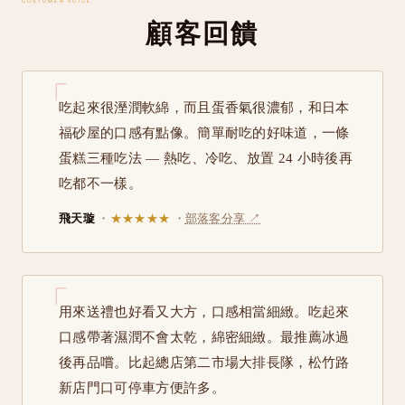
CUSTOMER VOICE
顧客回饋
吃起來很溼潤軟綿，而且蛋香氣很濃郁，和日本
福砂屋的口感有點像。簡單耐吃的好味道，一條
蛋糕三種吃法 — 熱吃、冷吃、放置 24 小時後再
吃都不一樣。
飛天璇
・
★★★★★
・
部落客分享 ↗
用來送禮也好看又大方，口感相當細緻。吃起來
口感帶著濕潤不會太乾，綿密細緻。最推薦冰過
後再品嚐。比起總店第二市場大排長隊，松竹路
新店門口可停車方便許多。