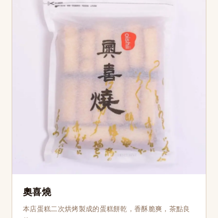
奧喜燒
本店蛋糕二次烘烤製成的蛋糕餅乾，香酥脆爽，茶點良