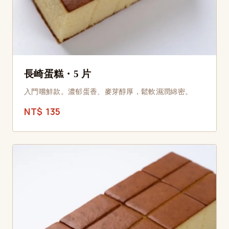
長崎蛋糕・5 片
入門嚐鮮款。濃郁蛋香、麥芽醇厚，鬆軟濕潤綿密。
NT$ 135