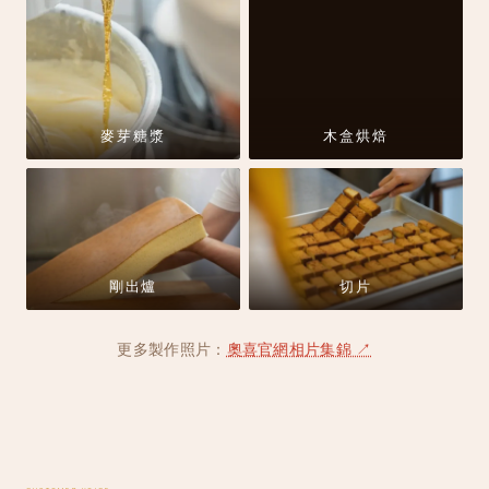
麥芽糖漿
木盒烘焙
剛出爐
切片
更多製作照片：
奧喜官網相片集錦 ↗