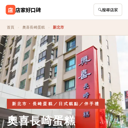
店
店家好口碑
🔍
搜尋店家
首頁
›
奧喜長崎蛋糕
›
新北市
新北市・長崎蛋糕／日式糕點／伴手禮
奧喜長崎蛋糕