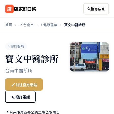
店
店家好口碑
🔍
搜尋店家
首頁
›
📍 台南市
›
⚕️ 健康醫療
›
寳文中醫診所
⚕️ 健康醫療
寳文中醫診所
台南中醫診所
🔗 前往官方網站
📞 撥打電話
📍 台南市東區長榮路二段 276 號 1