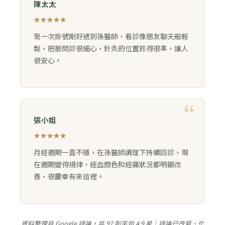
陳太太
★★★★★
第一次掛號剛好遇到孫醫師，看診像朋友聊天般輕
鬆，把脈問診很細心，針灸的位置抓得很準，讓人
很安心。
張小姐
★★★★★
月經週期一直不穩，在孫醫師調理下持續回診，現
在週期變得規律，經血顏色和經痛狀況都明顯改
善，很慶幸有來這裡。
資料整理自 Google 評論，共 97 則平均 4.9 星｜評論已改寫、化