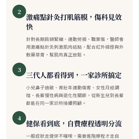
2
激痛點針灸打肌筋膜，傷科見效
快
針對長期肩頸緊繃、運動勞損、職業傷，醫師會
用激痛點針灸刺激肌肉結點，配合紅外線燈與外
敷藥草膏，幫肌肉真正放鬆。
3
三代人都看得到，一家診所搞定
小兒鼻子過敏、青壯年運動傷害、女性月經調
理、長輩慢性病與退化性關節，從新生兒到長輩
都能在同一家診所接續照顧。
4
健保看到底，自費療程透明分流
一般症狀走健保不囉嗦，需要進階療程才走自