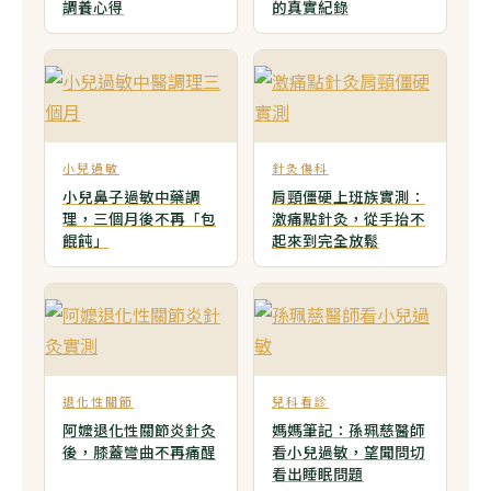
調養心得
的真實紀錄
小兒過敏
針灸傷科
小兒鼻子過敏中藥調
肩頸僵硬上班族實測：
理，三個月後不再「包
激痛點針灸，從手抬不
餛飩」
起來到完全放鬆
退化性關節
兒科看診
阿嬤退化性關節炎針灸
媽媽筆記：孫珮慈醫師
後，膝蓋彎曲不再痛醒
看小兒過敏，望聞問切
看出睡眠問題