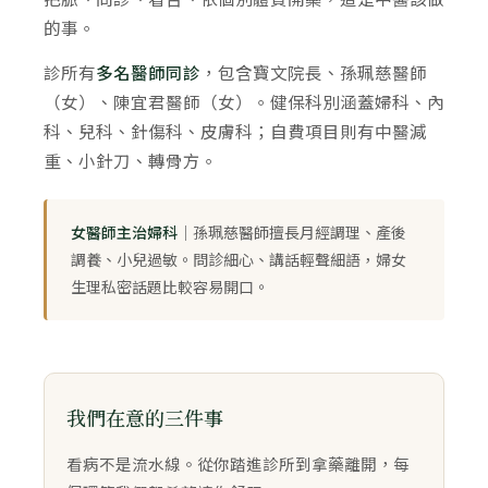
的事。
診所有
多名醫師同診
，包含寶文院長、孫珮慈醫師
（女）、陳宜君醫師（女）。健保科別涵蓋婦科、內
科、兒科、針傷科、皮膚科；自費項目則有中醫減
重、小針刀、轉骨方。
女醫師主治婦科
｜孫珮慈醫師擅長月經調理、產後
調養、小兒過敏。問診細心、講話輕聲細語，婦女
生理私密話題比較容易開口。
我們在意的三件事
看病不是流水線。從你踏進診所到拿藥離開，每