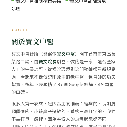
ABOUT
關於寶文中醫
寶文中醫診所（也寫作
寳文中醫
）開在台南市東區長
榮路二段，由
寶文院長
創立，做的是一家「適合全家
人」的中醫診所。從候診環境到診間動線都重新規劃
過，看起來不像傳統印象中的老中醫，但醫師的功夫
紮實，多年下來累積了 97 則 Google 評論、4.9 顆星
的口碑。
很多人第一次來，是因為朋友推薦：經痛的、長期肩
頸僵硬的、小孩鼻子過敏的、體檢三高紅字的。我們
不主打單一療程，因為每個人的身體狀況都不同——
把脈、問診、看舌、依個別體質開藥，這是中醫該做