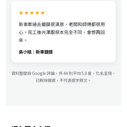
★★★★★
新車牽過去鍍膜很滿意，老闆和師傅都很用
心。完工後光澤跟原本完全不同，會想再回
來。
吳小姐｜新車鍍膜
資料整理自 Google 評論，共 44 則平均 5.0 星，化名呈現、
已剔除個資，不代表逐字原文。