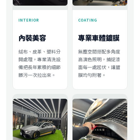
INTERIOR
COATING
內裝美容
專業車體鍍膜
絨布、皮革、塑料分
無塵空間搭配多角度
開處理，專業清洗設
高演色照明，捕捉漆
備把長年累積的細節
面每一處起伏，讓鍍
髒污一次拉出來。
膜均勻附著。