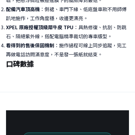
區，把懸浮微粒被壓進膜下的風險降到最低。
配備汽車頂高機
：側裙、車門下緣、低底盤車款不用師傅
趴地施作，工作角度穩，收邊更漂亮。
XPEL 原廠授權頂級犀牛皮 TPU
：具熱修復、抗刮、防跳
石、隔絕紫外線，搭配電腦精準裁切的專車版型。
看得到的售後保固機制
：施作過程可線上同步追蹤，完工
再做電話訪問滿意度，不是發一張紙就結束。
口碑數據