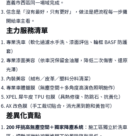
嘉義市西區同一場域完成。
信念是「沒有最好，只有更好」，做法是把流程每一步攤
開給車主看。
主力服務清單
專業洗車（軟化過濾水手洗、漆面評估、輪框 BASF 防護
套）
專業漆面美容（依車況保留金油層，降低二次傷害、還原
光澤）
內裝美容（絨布／皮革／塑料分料清潔）
專業車體鍍膜（無塵空間＋多角度高演色照明施作）
XPEL 犀牛皮 TPU 包膜（具熱修復、防跳石、抗黃化）
AX 改色膜（手工裁切貼合，消光黑到飽和黃皆可）
差異化賣點
200 坪挑高無塵空間＋獨家降塵系統
：施工區獨立於洗車