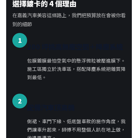
選擇鍍卡的 4 個理由
在嘉義汽車美容這條路上，我們把預算放在會被你看
到的細節
1
200 坪挑高無塵空間＋降塵系統
包膜鍍膜最怕空氣中的懸浮微粒被壓進膜下。
施工區獨立於洗車區，搭配降塵系統把雜質降
到最低。
2
配備汽車頂高機
側裙、車門下緣、低底盤車款的施作角度，我
們讓車升起來，師傅不用整個人趴在地上做，
收邊更漂亮。