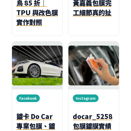
鳥 85 折｜
黃嘉義包膜完
TPU 與改色膜
工細節真的扯
實作對照
Facebook
Instagram
鍍卡 Do Car
docar_5258
專業包膜、鍍
包膜鍍膜實績