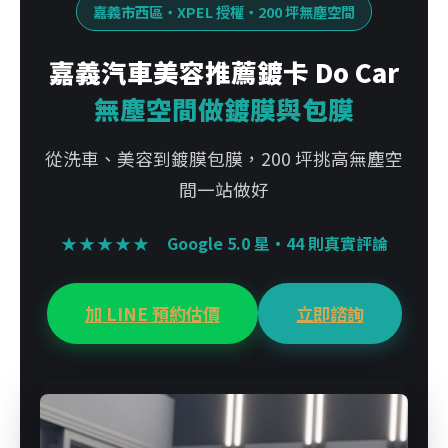
嘉義市西區・XPEL 授權・200 坪無塵空間
嘉義汽車美容推薦鍍卡 Do Car
無塵空間做鍍膜與包膜
從洗車、美容到鍍膜包膜，200 坪挑高無塵空
間一站做好
★★★★★
Google 5.0 星・44 則真實評論
加 LINE 預約估價
立即諮詢