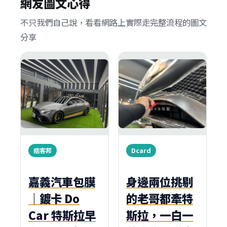
網友圖文心得
不只我們自己說，看看網路上實際走完整流程的圖文
分享
痞客邦
Dcard
嘉義汽車包膜
身邊兩位挑剔
｜鍍卡 Do
的老哥都牽特
Car 特斯拉早
斯拉，一白一