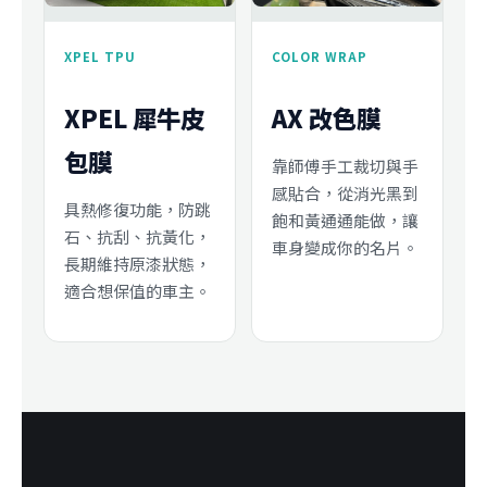
XPEL TPU
COLOR WRAP
XPEL 犀牛皮
AX 改色膜
包膜
靠師傅手工裁切與手
感貼合，從消光黑到
具熱修復功能，防跳
飽和黃通通能做，讓
石、抗刮、抗黃化，
車身變成你的名片。
長期維持原漆狀態，
適合想保值的車主。