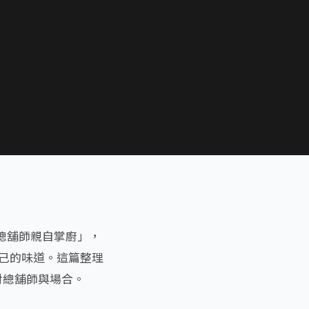
總舖師親自掌廚」，
自己的味道。這篇整理
對總舖師與場合。