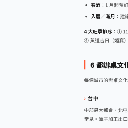
春酒
：1 月起預訂
入厝／滿月
：建議
4 大旺季排序
：① 
④ 黃道吉日（婚宴
6 都辦桌文
每個城市的辦桌文化
台中
中部最大都會、北屯
常見。潭子加工出口