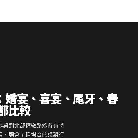
6：婚宴、喜宴、尾牙、春
都比較
辦桌到北部精緻路線各有特
、廟會 7 種場合的桌菜行