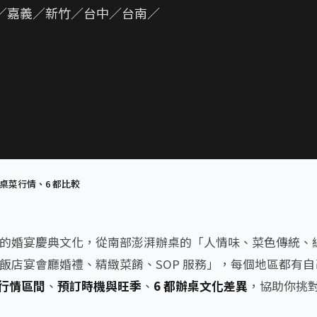
化／嘉義／新竹／台中／台南／
桌菜行情、6 都比較
的婚宴慶典文化，從南部澎湃辦桌的「人情味、菜色傳統、
飯店宴會廳婚禮、精緻菜餚、SOP 服務」，每個地區都有
行情區間
、
預訂時機與旺季
、
6 都辦桌文化差異
，協助你挑