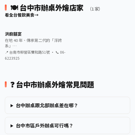
🍽️ 台中市辦桌外燴店家
（1 家）
看全台餐飲美食
洪廚囍宴
在地 40 年、傳承第二代的「浮誇
系」…
📍 台南市柳營區雙和路51號 · 📞 06-
6223925
❓ 台中市辦桌外燴常見問題
台中辦桌跟北部辦桌差在哪？
台中市區戶外辦桌可行嗎？