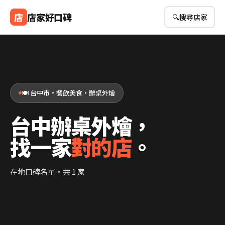
店
店家好口碑
🔍
搜尋店家
🍽️ 台中市・餐飲美食・辦桌外燴
台中辦桌外燴，
找一家
對的店
。
在地口碑名單・共 1 家