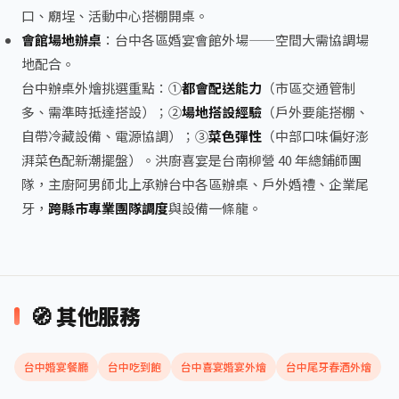
口、廟埕、活動中心搭棚開桌。
會館場地辦桌
：台中各區婚宴會館外場——空間大需協調場
地配合。
台中辦桌外燴挑選重點：①
都會配送能力
（市區交通管制
多、需準時抵達搭設）；②
場地搭設經驗
（戶外要能搭棚、
自帶冷藏設備、電源協調）；③
菜色彈性
（中部口味偏好澎
湃菜色配新潮擺盤）。
洪廚喜宴
是台南柳營 40 年總鋪師團
隊，主廚阿男師北上承辦台中各區辦桌、戶外婚禮、企業尾
牙，
跨縣市專業團隊調度
與設備一條龍。
🧭 其他服務
台中婚宴餐廳
台中吃到飽
台中喜宴婚宴外燴
台中尾牙春酒外燴