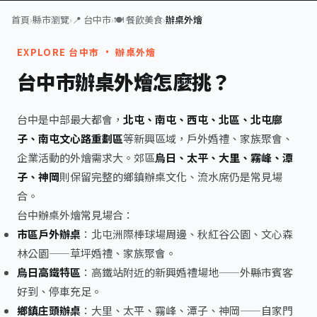
首頁
›
縣市瀏覽
›
📍 台中市
›
🍽️ 餐飲美食
›
辦桌外燴
EXPLORE 台中市 · 辦桌外燴
台中市辦桌外燴怎麼挑？
台中是中部最大都會，
北屯、南屯、西屯、北區、北屯廍
子、南屯文心路重劃區
等新興區域，戶外婚禮、家族聚會、
企業活動的外燴需求大。郊區
烏日、太平、大里、霧峰、潭
子、神岡
則保留完整的鄉鎮辦桌文化、流水席仍是常見場
合。
台中辦桌外燴常見場合：
市區戶外辦桌
：北屯洲際棒球場周邊、秋紅谷公園、文心森
林公園——草坪婚禮、家族聚會。
烏日高鐵特區
：高鐵站附近的新興婚禮場地——外縣市賓客
好到、停車充足。
鄉鎮庄頭辦桌
：大里、太平、霧峰、潭子、神岡——自家門