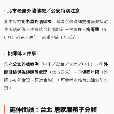
北市老屋外牆健檢／公安特別注意
北市府推動
老屋外牆健檢
，發現空鼓磁磚要儘速修補避
免脫落砸傷。建議結合外牆翻新一次處理。
梅雨季
（5–
6 月）前完工最佳，雨季中施工易延宕。
挑師傅 3 件事
①
老公寓外牆案例
（中正／萬華／大同／中山）、②
外
牆健檢與磁磚脫落處理
（北市要求）、③
保固年限
（外
牆 3–8 年合理、寫進合約）。可參考本站台北油漆防水
頁。
延伸閱讀：台北 居家服務子分類