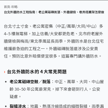
首頁
›
攻略
›
台北外牆防水工程指南：老公寓磁磚剝落、外牆健檢、巷弄搭鷹架怎麼做
台北寸土寸金、老公寓密集（中正/萬華/大同/中山）多
4–5 樓無電梯，加上信義/大安都更危老、北市府老屋外
牆健檢與梅雨/東北季風延長雨季，外牆防水是台北住宅
維護最急迫的工程之一。外牆磁磚脫落還涉及公安責
任，預防比意外賠償便宜很多。這篇專門講外牆防水。
台北外牆防水的 4 大常見問題
老公寓磁磚空鼓／脫落
：中正、萬華、大同、中山屋
齡 30–50 年公寓最常見，掉下來會砸到行人，公安
疑慮。
裂縫滲水
：地震、熱漲冷縮造成的細微裂縫，雨季漏