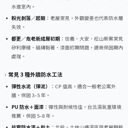
水進室內。
粉光剝落／起鼓
：老屋常見，外觀變差也代表防水層
失效。
都更／危老新成屋初期
：信義、大安、松山新案常見
矽利康縫、磁磚黏著、漆面初期問題，建商保固期內
處理。
常見 3 種外牆防水工法
彈性水泥（彈泥）
：CP 值高，適合一般老公寓外
牆，保固 3–5 年。
PU 防水＋面漆
：彈性與耐候性佳，台北濕氣重環境
推薦，保固 5–8 年。
抗霉防水漆＋批土
：北投、士林山邊濕區與老屋翻新