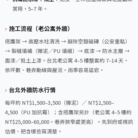
常用，5–7 年。
施工流程（老公寓外牆）
搭鷹架 → 高壓水柱清洗 → 敲除空鼓磁磚（公安重點）
→ 裂縫填補（彈泥／PU 填縫）→ 底漆 → 防水主層 →
面漆／批土上漆。台北老公寓 4–5 樓整套約 7–14 天，
依坪數、巷弄動線與屋況。雨季容易延宕。
台北外牆防水行情
每坪約 NT$1,500–3,500（彈泥）／ NT$2,500–
4,500（PU 加抗霉）；含搭鷹架另計（老公寓 4–5 樓約
NT$25,000–60,000，巷弄狹窄處更高）。先到府或視訊
估價、把含哪些寫清楚。