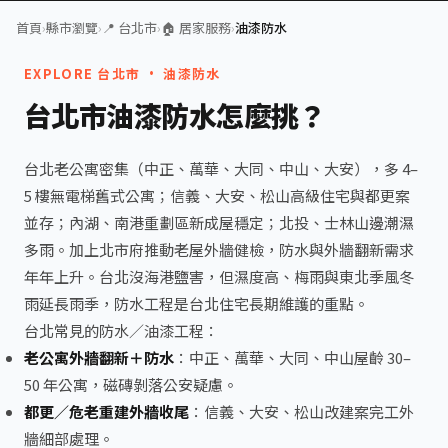
首頁
›
縣市瀏覽
›
📍 台北市
›
🏠 居家服務
›
油漆防水
EXPLORE 台北市 · 油漆防水
台北市油漆防水怎麼挑？
台北老公寓密集（中正、萬華、大同、中山、大安），多 4–
5 樓無電梯舊式公寓；信義、大安、松山高級住宅與都更案
並存；內湖、南港重劃區新成屋穩定；北投、士林山邊潮濕
多雨。加上北市府推動老屋外牆健檢，防水與外牆翻新需求
年年上升。台北沒海港鹽害，但濕度高、梅雨與東北季風冬
雨延長雨季，防水工程是台北住宅長期維護的重點。
台北常見的防水／油漆工程：
老公寓外牆翻新＋防水
：中正、萬華、大同、中山屋齡 30–
50 年公寓，磁磚剝落公安疑慮。
都更／危老重建外牆收尾
：信義、大安、松山改建案完工外
牆細部處理。