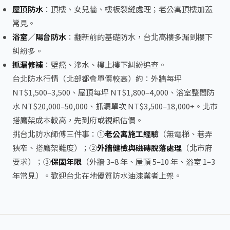
屋頂防水
：頂樓、女兒牆、樓板裂縫處理；老公寓頂樓加蓋
常見。
浴室／陽台防水
：翻新前的基礎防水，台北高樓多漏到樓下
糾紛多。
抓漏修補
：壁癌、滲水、樓上樓下糾紛追查。
台北防水行情（北部都會單價較高）約：外牆每坪
NT$1,500–3,500、屋頂每坪 NT$1,800–4,000、浴室整間防
水 NT$20,000–50,000、抓漏單次 NT$3,500–18,000+。北市
搭鷹架成本較高，先到府或視訊估價。
挑台北防水師傅三件事：①
老公寓施工經驗
（無電梯、巷弄
狹窄、搭鷹架難度）；②
外牆健檢與磁磚脫落處理
（北市府
要求）；③
保固年限
（外牆 3–8 年、屋頂 5–10 年、浴室 1–3
年常見）。歡迎台北在地優質防水油漆業者上架。