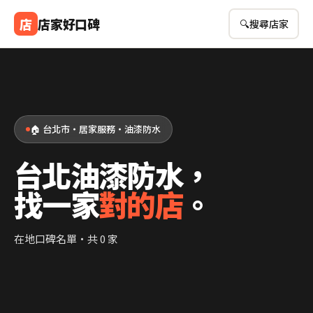
店
店家好口碑
🔍
搜尋店家
🏠 台北市・居家服務・油漆防水
台北油漆防水，
找一家
對的店
。
在地口碑名單・共 0 家