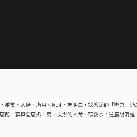
，婚宴、入厝、滿月、尾牙、神明生，找總舖師「辦桌」仍
麼配、預算怎麼抓，第一次辦的人常一頭霧水。這篇說清楚
客