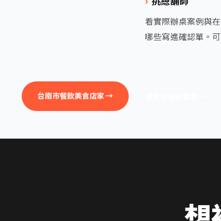
挑總舖師
看實際辦桌案例與在
哪些寫進確認單。可
台南市餐飲美食店家 →
看全台餐飲美食 →
想