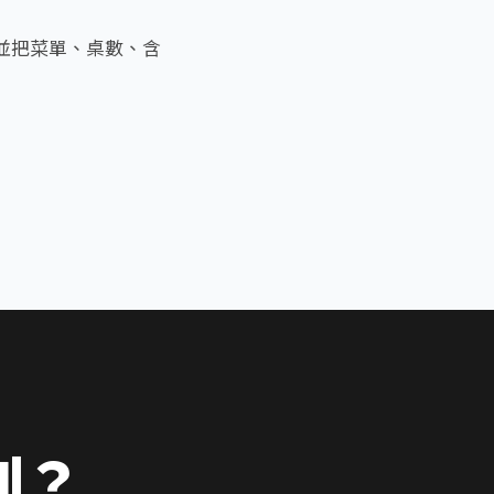
並把菜單、桌數、含
到？