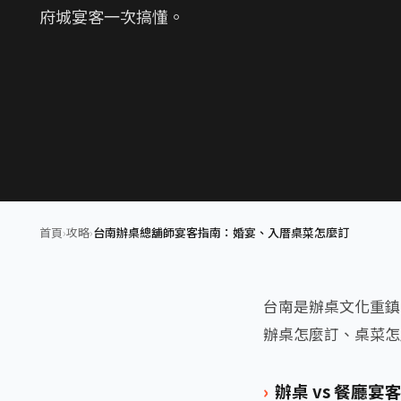
府城宴客一次搞懂。
首頁
›
攻略
›
台南辦桌總舖師宴客指南：婚宴、入厝桌菜怎麼訂
台南是辦桌文化重鎮
辦桌怎麼訂、桌菜怎
辦桌 vs 餐廳宴