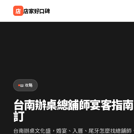
店
店家好口碑
📖 攻略
台南辦桌總舖師宴客指南
訂
台南辦桌文化盛，婚宴、入厝、尾牙怎麼找總舖師