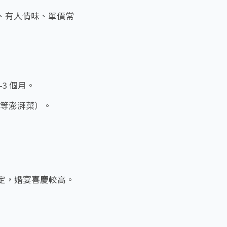
、有人情味、單價常
3 個月。
等澎湃菜）。
務而定，婚宴喜慶較高。