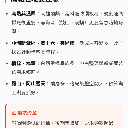
濕熱與通風
：高雄悶熱，建材選防潮板材、規劃通風
採光很重要，靠海區（鼓山、前鎮）更要留意防鏽防
潮。
亞洲新灣區、農十六、美術館
：新成屋客變多，及早
找設計師卡客變時程。
楠梓、橋頭
：台積電換屋族多，中古整理與新成屋裝
修需求都旺。
鳳山、岡山透天
：樓層多、格局調整空間大，預算與
工期要抓好。
⚠️ 避坑清單
報價明顯低於行情，後期常追加；要求頭款超過