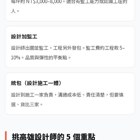
每坪約 NT$3,000–8,000。適合有監工能力或認識工班的
人。
設計加監工
設計師出圖並監工，工程另外發包。監工費約工程款 5–
10%。品質與彈性的平衡點。
統包（設計施工一體）
設計到施工一家負責，溝通成本低、責任清楚，但要慎
選、貨比三家。
挑高雄設計師的 5 個重點