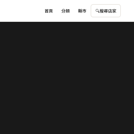
首頁
分類
縣市
🔍
搜尋店家