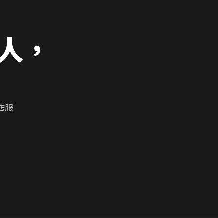
人，
店服