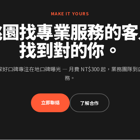
MAKE IT YOURS
桃園找專業服務的客
找到對的你。
家好口碑專注在地口碑曝光 — 月費 NT$300 起，業務團隊到
務。
立即聯絡
了解合作