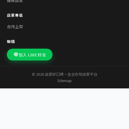
搜尋店家
店家專區
合作上架
聯絡
加入 LINE 好友
© 2026 店家好口碑・全台在地店家平台
Sitemap