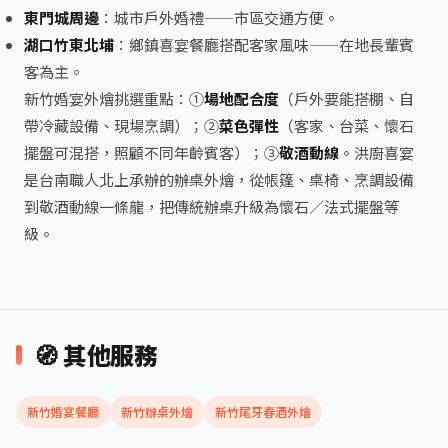
東門城周邊
：城市戶外婚禮——市區交通方便。
湖口竹東北埔
：鄉鎮喜宴餐廳搭配客家風味——在地長輩賓
客為主。
新竹婚宴外燴挑選重點：①
場地配合度
（戶外要能搭棚、自
帶冷藏設備、現場烹調）；②
菜色彈性
（客家、台菜、懷石
擺盤可混搭，照顧不同年齡賓客）；③
敬酒動線
。
洪廚喜宴
是台南職人北上承辦的辦桌外燴，從帳篷、桌椅、烹調設備
到敬酒動線一條龍，把傳統辦桌升級為懷石／法式擺盤等
級。
🧭 其他服務
新竹婚宴餐廳
新竹辦桌外燴
新竹尾牙春酒外燴