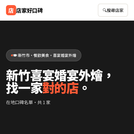
店
店家好口碑
🔍
搜尋店家
🍽️ 新竹市・餐飲美食・喜宴婚宴外燴
新竹喜宴婚宴外燴，
找一家
對的店
。
在地口碑名單・共 1 家