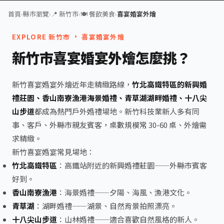
首頁
›
縣市瀏覽
›
📍 新竹市
›
🍽️ 餐飲美食
›
喜宴婚宴外燴
EXPLORE 新竹市 · 喜宴婚宴外燴
新竹市喜宴婚宴外燴怎麼挑？
新竹喜宴婚宴外燴近年走精緻路線，
竹北高鐵特區的新興婚
禮莊園、香山南寮漁港海景婚禮、青草湖湖畔婚禮、十八尖
山步道
都成為熱門戶外婚禮場地。新竹科技業新人多有同
事、客戶、外縣市親友賓客，桌數規模常 30-60 桌、外燴需
求精緻。
新竹喜宴婚宴常見場地：
竹北高鐵特區
：高鐵站附近的新興婚禮莊園——外縣市賓客
好到。
香山南寮漁港
：海景婚禮——夕陽、海風、漁港文化。
青草湖
：湖畔婚禮——湖景、自然背景拍照漂亮。
十八尖山步道
：山林婚禮——適合喜歡自然風格的新人。