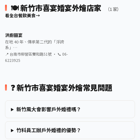
🍽️ 新竹市喜宴婚宴外燴店家
（1 家）
看全台餐飲美食
洪廚囍宴
在地 40 年、傳承第二代的「浮誇
系」…
📍 台南市柳營區雙和路51號 · 📞 06-
6223925
❓ 新竹市喜宴婚宴外燴常見問題
新竹風大會影響戶外婚禮嗎？
竹科員工辦戶外婚禮的優勢？