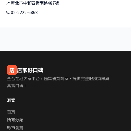
📍 新北市中和區板南路487號
📞 02-2222-6868
店
店家好口碑
全台在地店家平台，匯集優質商家，提供完整服務資訊與
真實口碑。
瀏覽
首頁
所有分類
縣市瀏覽