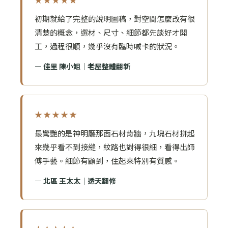
初期就給了完整的說明圖稿，對空間怎麼改有很
清楚的概念，選材、尺寸、細節都先談好才開
工，過程很順，幾乎沒有臨時喊卡的狀況。
— 佳里 陳小姐｜老屋整體翻新
★★★★★
最驚艷的是神明廳那面石材背牆，九塊石材拼起
來幾乎看不到接縫，紋路也對得很細，看得出師
傅手藝。細節有顧到，住起來特別有質感。
— 北區 王太太｜透天翻修