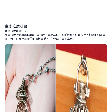
主廚推薦排餐
特選頂級嫩煎牛排
美國頂級
頂級板腱牛肉位於牛肩胛部位，肉質結實、鮮嫩多汁，細緻的油花分
Prime
布，每一口都是最奢華的頂級享受。（適合
分熟享用）
3~7