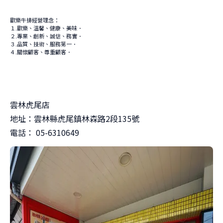
歡樂牛排經營理念：
１
歡樂、溫馨、健康、美味．
.
２
專業、創新、誠信、務實．
.
３
品質、技術、服務第一．
.
４
關懷顧客、尊重顧客．
.
雲林虎尾店
地址：雲林縣虎尾鎮林森路2段135號
電話： 05-6310649