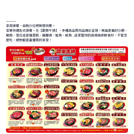
———
享用排餐，自助沙拉吧無限供應。
菜單特選各式排餐。在【歡樂牛排】，多種高品質肉品精彩呈現。無論是偏好沙朗、
嫩肩、雪花或是豬里肌、雞腿排、鮭魚、魷魚
店家堅持的高規格新鮮食材，不管怎
...
麼吃，絕對都是最優質的享受！