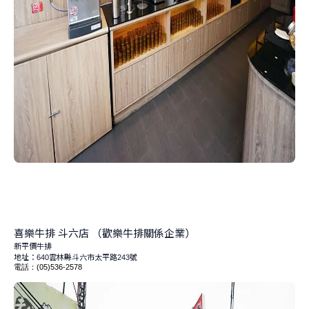
喜樂牛排
斗六店
（歡樂牛排關係企業）
新平價牛排
地址：
雲林縣斗六市太平路
號
640
243
電話：
(05)536-2578