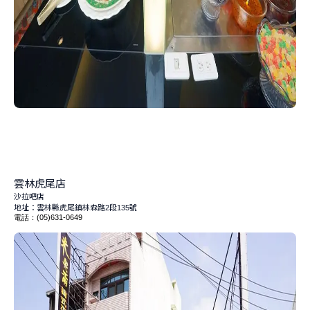
雲林虎尾店
沙拉吧店
地址：雲林縣虎尾鎮林森路
段
號
2
135
電話：
(05)631-0649