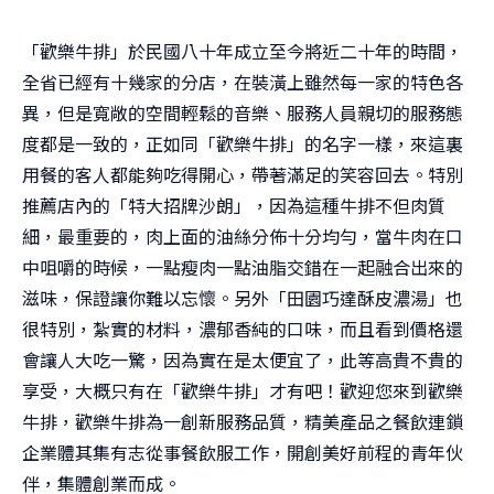
「歡樂牛排」於民國八十年成立至今將近二十年的時間，
全省已經有十幾家的分店，在裝潢上雖然每一家的特色各
異，但是寬敞的空間輕鬆的音樂、服務人員親切的服務態
度都是一致的，正如同「歡樂牛排」的名字一樣，來這裏
用餐的客人都能夠吃得開心，帶著滿足的笑容回去。特別
推薦店內的「特大招牌沙朗」，因為這種牛排不但肉質
細，最重要的，肉上面的油絲分佈十分均勻，當牛肉在口
中咀嚼的時候，一點瘦肉一點油脂交錯在一起融合出來的
滋味，保證讓你難以忘懷。另外「田園巧達酥皮濃湯」也
很特別，紮實的材料，濃郁香純的口味，而且看到價格還
會讓人大吃一驚，因為實在是太便宜了，此等高貴不貴的
享受，大概只有在「歡樂牛排」才有吧！歡迎您來到歡樂
牛排，歡樂牛排為一創新服務品質，精美產品之餐飲連鎖
企業體其集有志從事餐飲服工作，開創美好前程的青年伙
伴，集體創業而成。