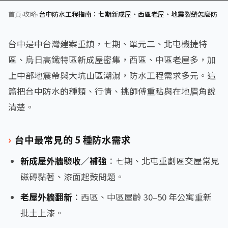
首頁
›
攻略
›
台中防水工程指南：七期新成屋、西區老屋、地震裂縫怎麼防
台中是中台灣建案重鎮，七期、單元二、北屯機捷特
區、烏日高鐵特區新成屋密集，西區、中區老屋多，加
上中部地震帶與大坑山區潮濕，防水工程需求多元。這
篇把台中防水的種類、行情、挑師傅重點與在地眉角說
清楚。
台中最常見的 5 種防水需求
新成屋外牆驗收／補強
：七期、北屯重劃區交屋常見
磁磚黏著、漆面起鼓問題。
老屋外牆翻新
：西區、中區屋齡 30–50 年公寓重新
批土上漆。