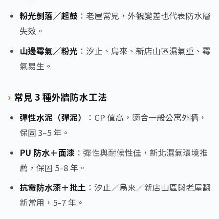
粉光剝落／起鼓
：老屋常見，外觀變差也代表防水層
失效。
山邊霉氣／粉光
：汐止、烏來、新店山區濕氣重、霉
氣易生。
常見 3 種外牆防水工法
彈性水泥（彈泥）
：CP 值高，適合一般公寓外牆，
保固 3–5 年。
PU 防水＋面漆
：彈性與耐候性佳，新北濕氣環境推
薦，保固 5–8 年。
抗霉防水漆＋批土
：汐止／烏來／新店山區與老屋翻
新常用，5–7 年。