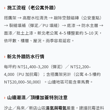
施工流程（老公寓外牆）
搭鷹架 → 高壓水柱清洗 → 敲除空鼓磁磚（公安重點）
→ 裂縫填補（彈泥／PU 填縫）→ 底漆 → 防水主層 →
面漆／批土上漆。新北老公寓 4–5 樓整套約 5–10 天，
依坪數、樓層、屋況。雨季容易延宕。
新北外牆防水行情
每坪約 NT$1,400–3,200（彈泥）／ NT$2,200–
4,000（PU 加抗霉）；含搭鷹架另計（公寓 4–5 樓約
NT$20,000–50,000）。山邊地區可能含車馬費。
山邊潮濕／頂樓加蓋特別注意
汐止／烏來／新店山區
濕氣與霉氣
嚴重，建議抗霉塗料