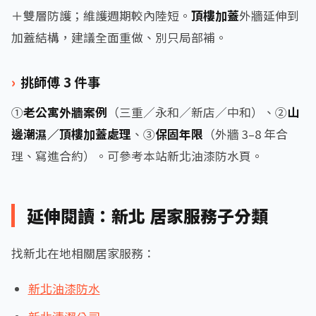
＋雙層防護；維護週期較內陸短。
頂樓加蓋
外牆延伸到
加蓋結構，建議全面重做、別只局部補。
挑師傅 3 件事
①
老公寓外牆案例
（三重／永和／新店／中和）、②
山
邊潮濕／頂樓加蓋處理
、③
保固年限
（外牆 3–8 年合
理、寫進合約）。可參考本站新北油漆防水頁。
延伸閱讀：新北 居家服務子分類
找新北在地相關居家服務：
新北油漆防水