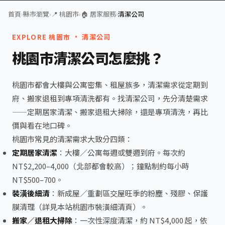
首頁
›
縣市瀏覽
›
📍 桃園市
›
🏠 居家服務
›
清潔公司
EXPLORE 桃園市 · 清潔公司
桃園市清潔公司怎麼挑？
桃園市都會大樓與公寓密集、租屋族多，清潔需求從定期到
府、搬家退租到專項清洗都有。找清潔公司，先分清楚需求
——定期居家清潔、搬家退租大掃除，還是專項清洗，再比
價與看在地口碑。
桃園市常見的清潔需求大致分四類：
定期居家清潔
：大樓／公寓每週或雙週到府。每次約
NT$2,200–4,000（北部都會較高）；鐘點制約每小時
NT$500–700。
裝潢後細清
：新成屋／重劃區交屋旺季的粉塵、殘膠、保護
膜清理（詳見本站桃園市裝潢細清頁）。
搬家／退租大掃除
：一次性深度清潔，約 NT$4,000 起，依