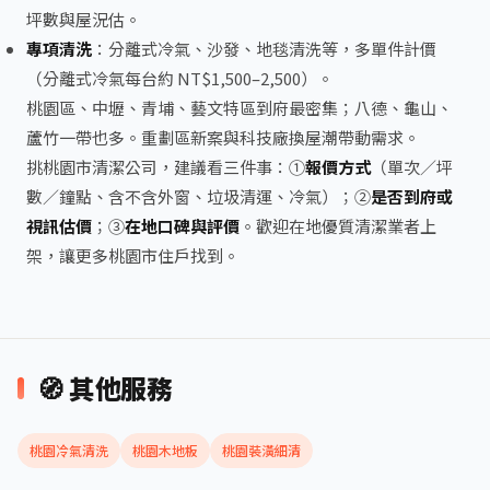
坪數與屋況估。
專項清洗
：分離式冷氣、沙發、地毯清洗等，多單件計價
（分離式冷氣每台約 NT$1,500–2,500）。
桃園區、中壢、青埔、藝文特區到府最密集；八德、龜山、
蘆竹一帶也多。重劃區新案與科技廠換屋潮帶動需求。
挑桃園市清潔公司，建議看三件事：①
報價方式
（單次／坪
數／鐘點、含不含外窗、垃圾清運、冷氣）；②
是否到府或
視訊估價
；③
在地口碑與評價
。歡迎在地優質清潔業者上
架，讓更多桃園市住戶找到。
🧭 其他服務
桃園冷氣清洗
桃園木地板
桃園裝潢細清