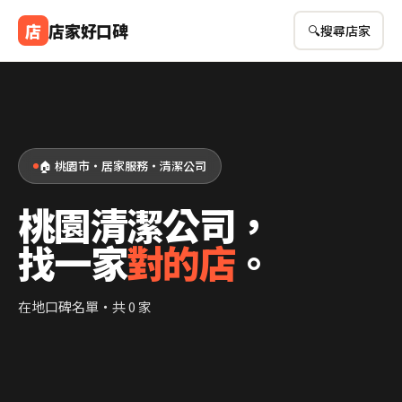
店
店家好口碑
🔍
搜尋店家
🏠 桃園市・居家服務・清潔公司
桃園清潔公司，
找一家
對的店
。
在地口碑名單・共 0 家