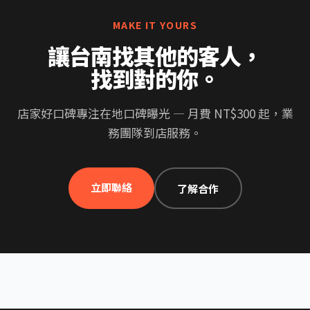
MAKE IT YOURS
讓台南找其他的客人，
找到對的你。
店家好口碑專注在地口碑曝光 — 月費 NT$300 起，業
務團隊到店服務。
立即聯絡
了解合作