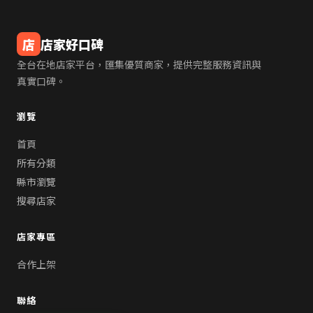
店
店家好口碑
全台在地店家平台，匯集優質商家，提供完整服務資訊與
真實口碑。
瀏覽
首頁
所有分類
縣市瀏覽
搜尋店家
店家專區
合作上架
聯絡