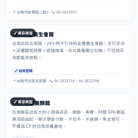
📍 台南市金華路二段3…
📞 06-2610957
💅 美容美髮
湯村足體養生會館
台南北區北安路、24小時不打烊的足體養生會館，主打足浴
＋深層腳底按摩＋經絡推拿，日式典雅獨立包廂，下班或深
夜都能來放鬆。
🔗 自有官網
📍 台南市北區北安路…
📞 06-2821716、06-2822298
💅 美容美髮
FILF 小資美顏館
台南東區近成大的小資美容店，做臉、美睫、紓壓 SPA 都能
單項自由配，單次現金付款、不包卡、不推銷，男女皆可，
平價高 CP 的日常保養基地。