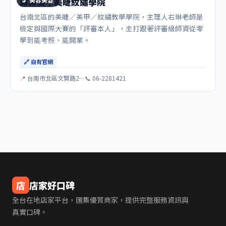
綝綝美甲美睫紋繡學院
台南北區的美睫／美甲／紋繡教學學院，主理人右琳老師是
檢定與國際大賽的「評審本人」，主打跟著評審級師資從零
學到能考照、能開業。
🔗 自有官網
📍 台南市北區文賢路2…
📞 06-2281421
店
店家好口碑
全台在地店家平台，匯集優質商家，提供完整服務資訊與
真實口碑。