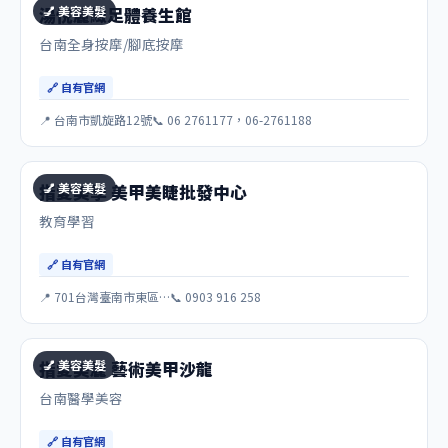
💅 美容美髮
湯悅麗緻足體養生館
台南全身按摩/腳底按摩
🔗 自有官網
📍 台南市凱旋路12號
📞 06 2761177，06-2761188
💅 美容美髮
指愛美學 美甲美睫批發中心
教育學習
🔗 自有官網
📍 701台灣臺南市東區…
📞 0903 916 258
💅 美容美髮
指愛美麗 藝術美甲沙龍
台南醫學美容
🔗 自有官網