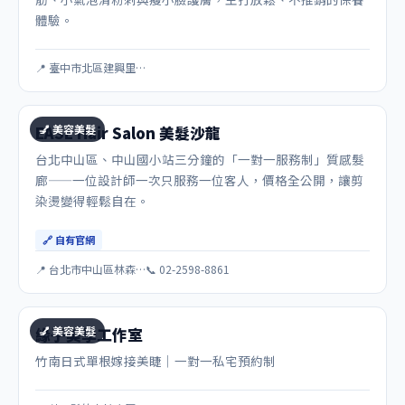
體驗。
📍 臺中市北區建興里…
💅 美容美髮
EASE Hair Salon 美髮沙龍
台北中山區、中山國小站三分鐘的「一對一服務制」質感髮
廊——一位設計師一次只服務一位客人，價格全公開，讓剪
染燙變得輕鬆自在。
🔗 自有官網
📍 台北市中山區林森…
📞 02-2598-8861
💅 美容美髮
緣子美學工作室
竹南日式單根嫁接美睫｜一對一私宅預約制