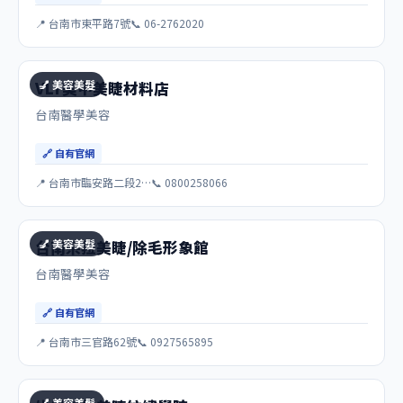
📍 台南市東平路7號
📞 06-2762020
💅 美容美髮
VLY美甲美睫材料店
台南醫學美容
🔗 自有官網
📍 台南市臨安路二段2…
📞 0800258066
💅 美容美髮
台南朵菈美睫/除毛形象館
台南醫學美容
🔗 自有官網
📍 台南市三官路62號
📞 0927565895
💅 美容美髮