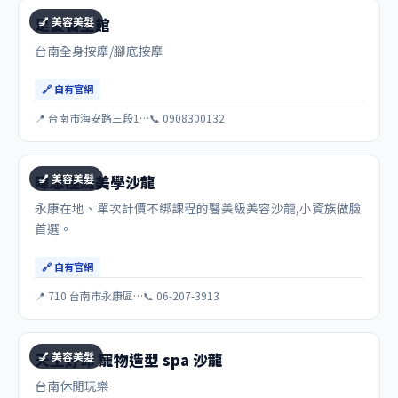
💅 美容美髮
足夏養生館
台南全身按摩/腳底按摩
🔗 自有官網
📍 台南市海安路三段1…
📞 0908300132
💅 美容美髮
暐恩極緻美學沙龍
永康在地、單次計價不綁課程的醫美級美容沙龍,小資族做臉
首選。
🔗 自有官網
📍 710 台南市永康區…
📞 06-207-3913
💅 美容美髮
天生好命 寵物造型 spa 沙龍
台南休閒玩樂