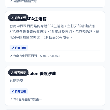
📍 苗栗縣竹南鎮大厝…
💅 美容美髮
名緻美顏SPA生活舘
台南中西區西門路的身體SPA生活館，主打天然精油舒活
SPA與多元身體放鬆療程，15 年經驗技師、包廂預約制，舒
活SPA體驗價 990 起，CP 值高又有隱私。
🔗 自有官網
📍 台南市中西區西門…
📞 06-2231553
💅 美容美髮
our hair salon 美髮沙龍
休閒玩樂
🔗 自有官網
📍 709台灣臺南市安南…