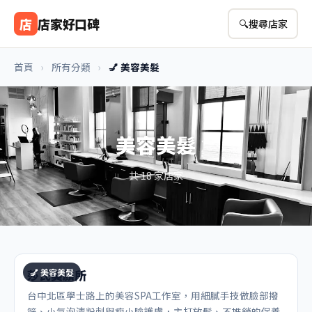
店
店家好口碑
🔍
搜尋店家
首頁
›
所有分類
›
💅 美容美髮
美容美髮
共 18 家店家
💅 美容美髮
莎氏美顏所
台中北區學士路上的美容SPA工作室，用細膩手技做臉部撥
筋、小氣泡清粉刺與瘦小臉護膚，主打放鬆、不推銷的保養